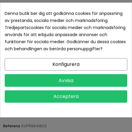
Denna butik ber dig att godkänna cookies för anpassning
av prestanda, sociala medier och marknadsföring.
Tredjepartscookies för sociala medier och marknadsföring
används för att erbjuda anpassade annonser och
funktioner för sociala medier. Godkänner du dessa cookies
och behandlingen av berörda personuppgifter?
Betala tryggt med Klarna checkout
Konfigurera
Leveranstid normalt 1-2 dagar med spårbar frakt
Avvisa
Returvillkor 14 dagars öppet köp (se köpvillkor)
Acceptera
PRODUKTDETALJER
Tillverkare
Philips
Referens
AVPR9841823