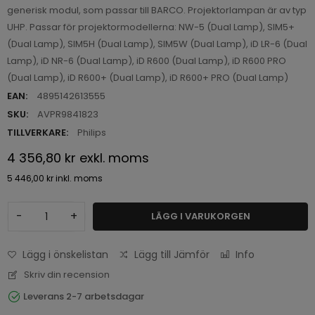
generisk modul, som passar till BARCO. Projektorlampan är av typ
UHP. Passar för projektormodellerna: NW-5 (Dual Lamp), SIM5+
(Dual Lamp), SIM5H (Dual Lamp), SIM5W (Dual Lamp), iD LR-6 (Dual
Lamp), iD NR-6 (Dual Lamp), iD R600 (Dual Lamp), iD R600 PRO
(Dual Lamp), iD R600+ (Dual Lamp), iD R600+ PRO (Dual Lamp)
EAN:
4895142613555
SKU:
AVPR9841823
TILLVERKARE:
Philips
4 356,80 kr
exkl. moms
5 446,00 kr
inkl. moms
-
+
LÄGG I VARUKORGEN
Lägg i önskelistan
Lägg till Jämför
Info
Skriv din recension
Leverans 2-7 arbetsdagar