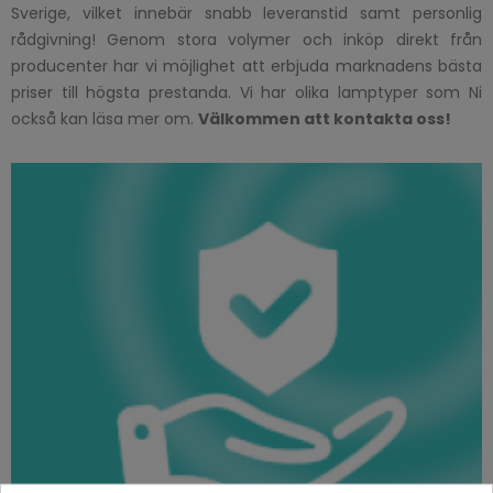
Sverige, vilket innebär snabb leveranstid samt personlig
rådgivning! Genom stora volymer och inköp direkt från
producenter har vi möjlighet att erbjuda marknadens bästa
priser till högsta prestanda. Vi har olika lamptyper som Ni
också kan läsa mer om.
Välkommen att kontakta oss!