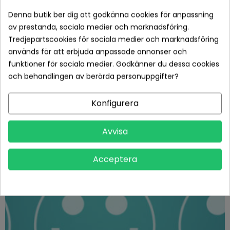
Denna butik ber dig att godkänna cookies för anpassning
av prestanda, sociala medier och marknadsföring.
Tredjepartscookies för sociala medier och marknadsföring
Vi levererar projektorlampor
används för att erbjuda anpassade annonser och
funktioner för sociala medier. Godkänner du dessa cookies
snabbt och säkert
och behandlingen av berörda personuppgifter?
Vi är ett svenskt företag med lager i Sverige som assisterar
Konfigurera
såväl innan köp samt efter om det skulle uppstå några frågor
eller problem. Vi har Pricerunner köpskydd.
Avvisa
Acceptera