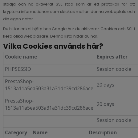
stödja och ha aktiverat SSL-stöd som är ett protokoll för att
kryptera informationen som skickas mellan denna webbplats och
din egen dator.
Du hittar enkel hjälp hos Google hur du aktiverar Cookies och SSL i
flera olika webbläsare. Denna lista hittar du
här
.
Vilka Cookies används här?
Cookie name
Expires after
PHPSESSID
Session cookie
PrestaShop-
20 days
1513a11a5ea503a31a31dc39cd286ace
PrestaShop-
20 days
1513a11a5ea503a31a31dc39cd286ace
Session cookie
Category
Name
Description