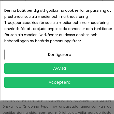
To display ads
Denna butik ber dig att godkänna cookies för anpassning av
on the
DoubleClick (owned
prestanda, sociala medier och marknadsföring.
Marketing
website and
by Google)
Tredjepartscookies för sociala medier och marknadsföring
show you
används för att erbjuda anpassade annonser och funktioner
rele...
för sociala medier. Godkänner du dessa cookies och
Facebook is a
behandlingen av berörda personuppgifter?
social media
Marketing
Facebook Inc.
network that
Konfigurera
allows ...
3e parts Cookies
Avvisa
När du besöker denna webbplats kan även digitala
Acceptera
annonsnätverk som vi samarbetar med placera anonyma
cookies som stöd för att visa annonser med riktade
marknadsföringsbudskap baserat på besöksbeteende.
Informationen innehåller inga personliga uppgifter. Om du inte
önskar att få denna typen av anpassade annonser kan du
besöka
denna sida
, som ger möjlighet att välja bort de flesta