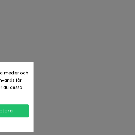
la medier och
nvänds för
er du dessa
ptera