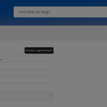
Redan registrerad?
n:
*