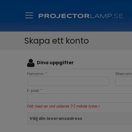
Skapa ett konto
Dina uppgifter
Förnamn:
Efternam
*
E-post:
*
Fält med en röd asterisk (*) måste fyllas i.
Välj din leveransadress