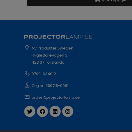
AV Produkter Sweden
Flygledarevägen 3
423 37 Torslanda
0709-634012
Org.nr: 969718-0991
order@projectorlamp.se