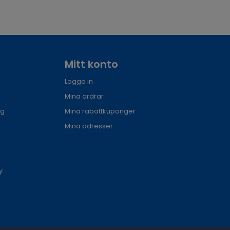
Mitt konto
Logga in
Mina ordrar
ng
Mina rabattkuponger
Mina adresser
y