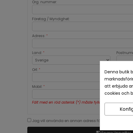
Org. nummer:
Företag / Myndighet:
Adress:
*
Land:
Postnum
*
Ort:
*
Denna butik b
marknadsförin
att erbjuda a
Mobil:
*
cookies och 
Fält med en röd asterisk (*) måste fyllas i.
Konfi
Jag vill använda en annan adress för fakturan.
Spara Uppgifter