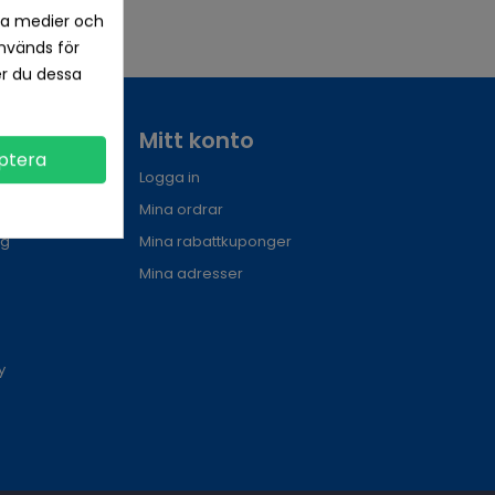
la medier och
nvänds för
er du dessa
Mitt konto
ptera
Logga in
Mina ordrar
ng
Mina rabattkuponger
Mina adresser
y