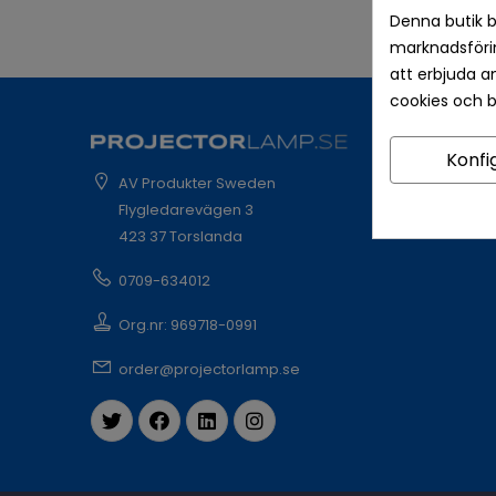
Denna butik b
marknadsförin
att erbjuda a
cookies och 
Konfi
AV Produkter Sweden
Flygledarevägen 3
423 37 Torslanda
0709-634012
Org.nr: 969718-0991
order@projectorlamp.se