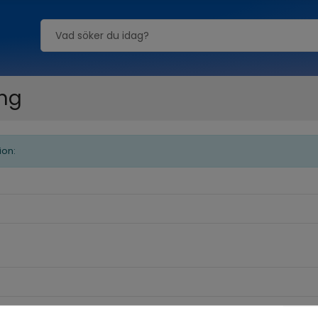
ing
ion: