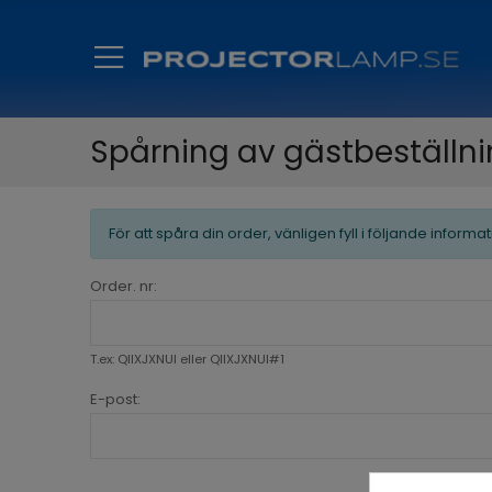
Spårning av gästbeställn
För att spåra din order, vänligen fyll i följande informat
Order. nr:
T.ex: QIIXJXNUI eller QIIXJXNUI#1
E-post: