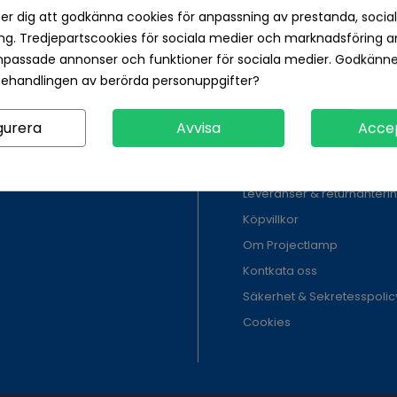
Skicka
er dig att godkänna cookies för anpassning av prestanda, socia
g. Tredjepartscookies för sociala medier och marknadsföring a
npassade annonser och funktioner för sociala medier. Godkänn
behandlingen av berörda personuppgifter?
Information
gurera
Avvisa
Acce
Projektortillverkare
Vanliga frågor
Leveranser & returhanteri
Köpvillkor
Om Projectlamp
Kontkata oss
Säkerhet & Sekretesspolic
Cookies