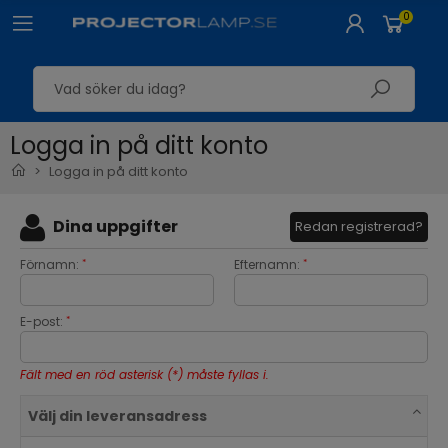
0
Logga in på ditt konto
Logga in på ditt konto
Dina uppgifter
Redan registrerad?
Förnamn:
Efternamn:
*
*
E-post:
*
Fält med en röd asterisk (*) måste fyllas i.
Välj din leveransadress