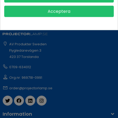
Spara Uppgifter
Acceptera
AV Produkter Sweden
Flygledarevägen 3
423 37 Torslanda
0709-634012
Org.nr: 969718-0991
order@projectorlamp.se
Information