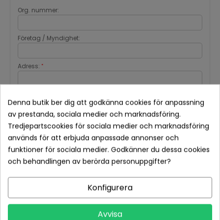
Org. nummer:
Företag / Myndighet:
Adress:
*
Land:
Postnummer:
*
*
Denna butik ber dig att godkänna cookies för anpassning
av prestanda, sociala medier och marknadsföring.
Ort:
*
Tredjepartscookies för sociala medier och marknadsföring
används för att erbjuda anpassade annonser och
funktioner för sociala medier. Godkänner du dessa cookies
Mobil:
*
och behandlingen av berörda personuppgifter?
Fält med en röd asterisk (*) måste fyllas i.
Konfigurera
Jag vill använda en annan adress för fakturan.
Avvisa