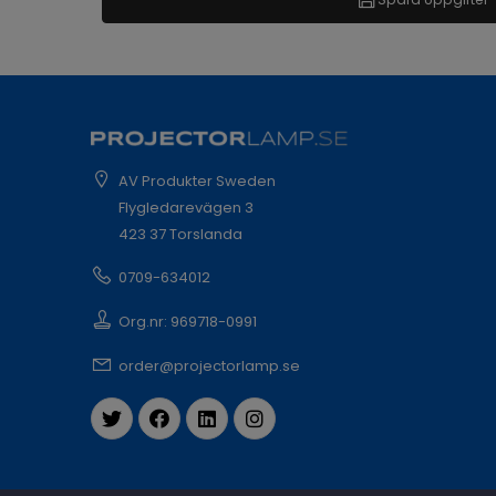
AV Produkter Sweden
Flygledarevägen 3
423 37 Torslanda
0709-634012
Org.nr: 969718-0991
order@projectorlamp.se