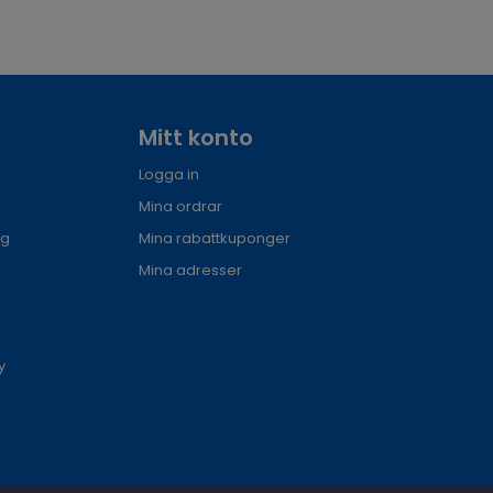
Mitt konto
Logga in
Mina ordrar
ng
Mina rabattkuponger
Mina adresser
y