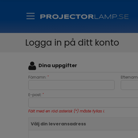
Logga in på ditt konto
Dina uppgifter
Förnamn:
Efternam
*
E-post:
*
Fält med en röd asterisk (*) måste fyllas i.
Välj din leveransadress