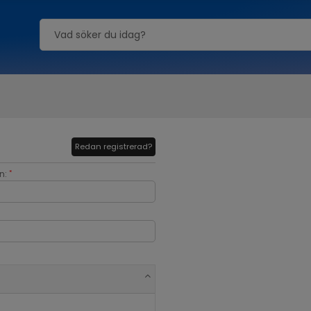
Redan registrerad?
n:
*