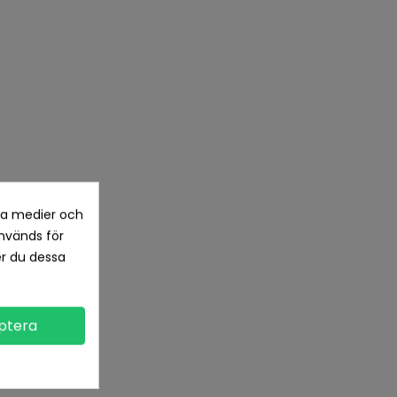
la medier och
nvänds för
er du dessa
ptera