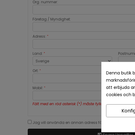
Org. nummer:
Företag / Myndighet:
Adress:
*
Land:
Postnum
*
Ort:
*
Denna butik b
marknadsförin
att erbjuda a
Mobil:
*
cookies och 
Fält med en röd asterisk (*) måste fyllas i.
Konfi
Jag vill använda en annan adress för fakturan.
Spara Uppgifter