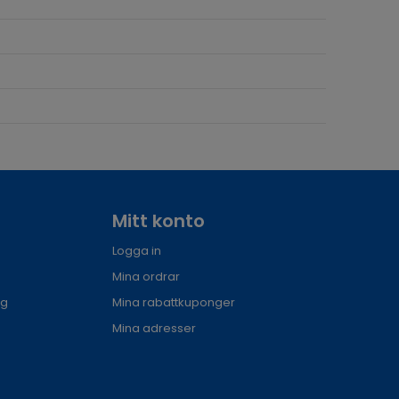
Mitt konto
Logga in
Mina ordrar
ng
Mina rabattkuponger
Mina adresser