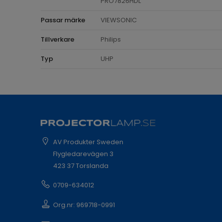
PRO7826HDL
Passar märke
VIEWSONIC
Tillverkare
Philips
Typ
UHP
AV Produkter Sweden
Flygledarevägen 3
423 37 Torslanda
0709-634012
Org.nr: 969718-0991