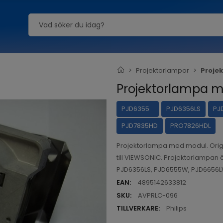
Projektorlampor
Proje
Projektorlampa 
PJD6355
PJD6356LS
PJ
PJD7835HD
PRO7826HDL
Projektorlampa med modul. Orig
till VIEWSONIC. Projektorlampan 
PJD6356LS, PJD6555W, PJD6656L
EAN:
4895142633812
SKU:
AVPRLC-096
TILLVERKARE:
Philips