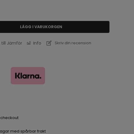
LÄGG I VARUKORGEN
 till Jämför
Info
Skriv din recension
a checkout
dagar med spårbar frakt