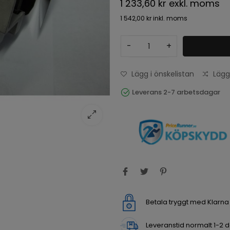
1 233,60 kr
exkl. moms
1 542,00 kr
inkl. moms
-
+
Lägg i önskelistan
Lägg
Leverans 2-7 arbetsdagar
Betala tryggt med Klarn
Leveranstid normalt 1-2 