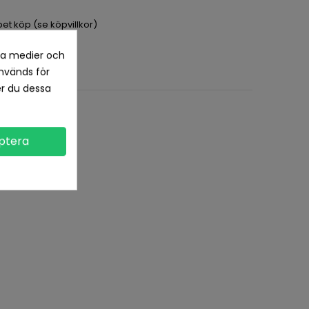
pet köp (se köpvillkor)
la medier och
nvänds för
er du dessa
ptera