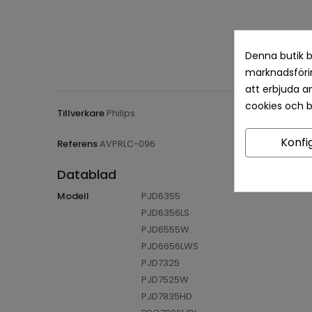
Denna butik b
marknadsförin
att erbjuda a
cookies och 
Tillverkare
Philips
Konfi
Referens
AVPRLC-096
Datablad
Modell
PJD6355
PJD6356LS
PJD6555W
PJD6656LWS
PJD7325
PJD7525W
PJD7835HD