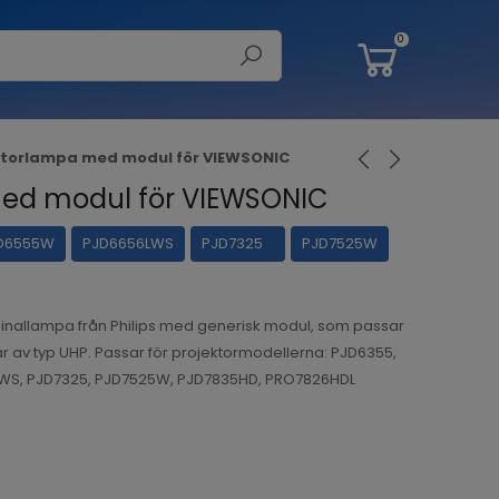
0
ktorlampa med modul för VIEWSONIC
med modul för VIEWSONIC
D6555W
PJD6656LWS
PJD7325
PJD7525W
inallampa från Philips med generisk modul, som passar
är av typ UHP. Passar för projektormodellerna: PJD6355,
WS, PJD7325, PJD7525W, PJD7835HD, PRO7826HDL