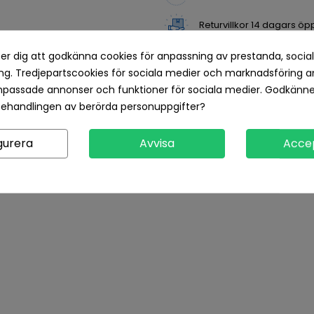
Returvillkor 14 dagars öp
er dig att godkänna cookies för anpassning av prestanda, socia
g. Tredjepartscookies för sociala medier och marknadsföring a
Produktdetaljer
Recensioner
npassade annonser och funktioner för sociala medier. Godkänn
behandlingen av berörda personuppgifter?
gurera
Avvisa
Acce