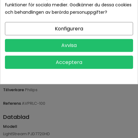
funktioner för sociala medier. Godkänner du dessa cookies
och behandlingen av berörda personuppgifter?
Konfigurera
Betala tryggt med Klarna checkout
Leveranstid normalt 1-2 dagar med spårbar frakt
Avvisa
Returvillkor 14 dagars öppet köp (se köpvillkor)
Acceptera
PRODUKTDETALJER
Tillverkare
Philips
Referens
AVPRLC-100
Datablad
Modell
LightStream PJD7720HD