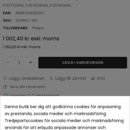
PJD7720HD, PJD7828HDL, PJD7831HDL
EAN:
4895142635267
SKU:
AVPRLC-100
TILLVERKARE:
Philips
1 002,40 kr
exkl. moms
1 253,00 kr
inkl. moms
-
+
LÄGG I VARUKORGEN
Lägg i önskelistan
Lägg till Jämför
Info
Skriv din recension
Leverans 2-7 arbetsdagar
Denna butik ber dig att godkänna cookies för anpassning
av prestanda, sociala medier och marknadsföring.
Tredjepartscookies för sociala medier och marknadsföring
används för att erbjuda anpassade annonser och