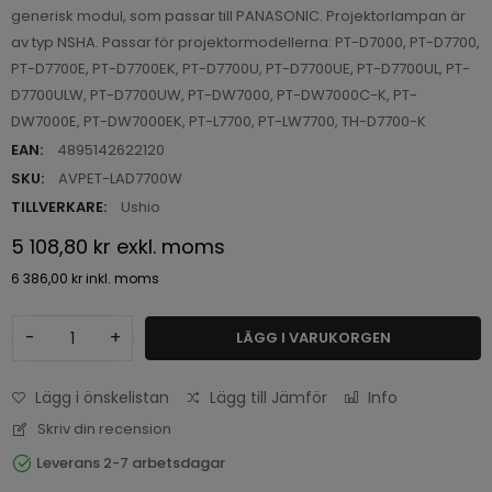
generisk modul, som passar till PANASONIC. Projektorlampan är
av typ NSHA. Passar för projektormodellerna: PT-D7000, PT-D7700,
PT-D7700E, PT-D7700EK, PT-D7700U, PT-D7700UE, PT-D7700UL, PT-
D7700ULW, PT-D7700UW, PT-DW7000, PT-DW7000C-K, PT-
DW7000E, PT-DW7000EK, PT-L7700, PT-LW7700, TH-D7700-K
EAN:
4895142622120
SKU:
AVPET-LAD7700W
TILLVERKARE:
Ushio
5 108,80 kr
exkl. moms
6 386,00 kr
inkl. moms
-
+
LÄGG I VARUKORGEN
Lägg i önskelistan
Lägg till Jämför
Info
Skriv din recension
Leverans 2-7 arbetsdagar