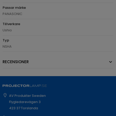
Passar märke
PANASONIC
Tillverkare
Ushio
Typ
NSHA
RECENSIONER
AV Produkter Sweden
Flygledarevägen 3
423 37 Torslanda