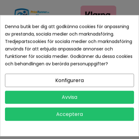
Denna butik ber dig att godkänna cookies för anpassning
av prestanda, sociala medier och marknadsföring.
Tredjepartscookies för sociala medier och marknadsföring
används för att erbjuda anpassade annonser och
funktioner för sociala medier. Godkänner du dessa cookies
Betala tryggt med Klarna checkout
och behandlingen av berörda personuppgifter?
Leveranstid normalt 1-2 dagar med spårbar frakt
Konfigurera
Returvillkor 14 dagars öppet köp (se köpvillkor)
Avvisa
PRODUKTDETALJER
Acceptera
Tillverkare
Ushio
Referens
AVPET-LAD7700W