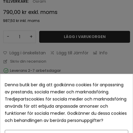
TILLVERKARE:
Osram
790,00 kr
exkl. moms
987,50 kr
inkl. moms
-
+
LÄGG I VARUKORGEN
Lägg i önskelistan
Lägg till Jämför
Info
Skriv din recension
Leverans 2-7 arbetsdagar
Denna butik ber dig att godkänna cookies för anpassning
av prestanda, sociala medier och marknadsföring.
Tredjepartscookies för sociala medier och marknadsföring
används för att erbjuda anpassade annonser och
funktioner för sociala medier. Godkänner du dessa cookies
och behandlingen av berörda personuppgifter?