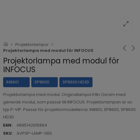
Projektorlampor
Projektorlampa med modul för INFOCUS
Projektorlampa med modul för
INFOCUS
IN8601
SP8600
SP8600 HD3D
Projektorlampa med modul. Originallampa från Osram med
generisk modul, som passar till INFOCUS. Projektorlampan är av
typ P-VIP. Passar för projektormodellerna: IN8601, SP8600, SP8600
HD3D
EAN:
4895142615894
SKU:
AVPSP-LAMP-065