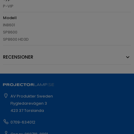
P-VIP
Modell
IN8601
SP8600
SP8600 HD3D
RECENSIONER
AV Produkter Sweden
Flygledarevägen 3
423 37 Torslanda
0709-634012