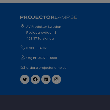
AV Produkter Sweden
Flygledarevägen 3
423 37 Torslanda
0709-634012
Org.nr: 969718-0991
order@projectorlamp.se