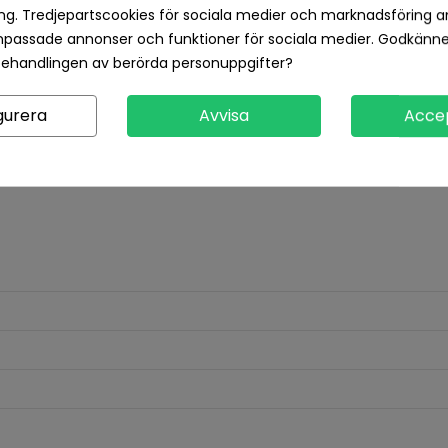
Returvillkor 14 dagars öp
g. Tredjepartscookies för sociala medier och marknadsföring a
npassade annonser och funktioner för sociala medier. Godkänn
behandlingen av berörda personuppgifter?
Produktdetaljer
Recensioner
gurera
Avvisa
Acce