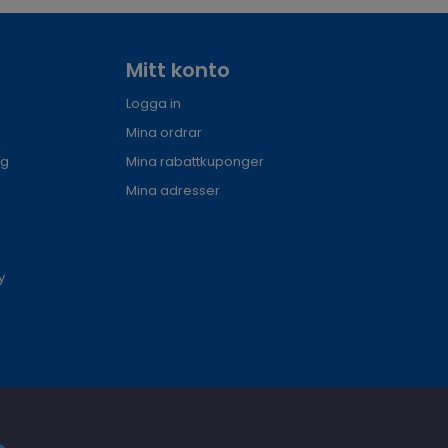
Mitt konto
Logga in
Mina ordrar
ng
Mina rabattkuponger
Mina adresser
y