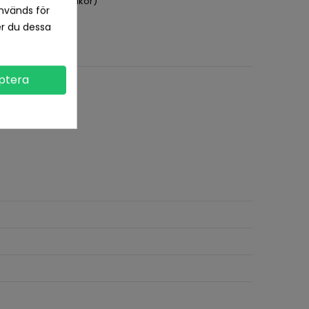
pet köp (se köpvillkor)
nvänds för
er du dessa
ptera