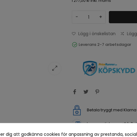
1 277,00 kr
inkl. moms
-
+
Lägg i önskelistan
Lägg
Leverans 2-7 arbetsdagar
Betala tryggt med Klarn
Leveranstid normalt 1-2 
er dig att godkänna cookies för anpassning av prestanda, socia