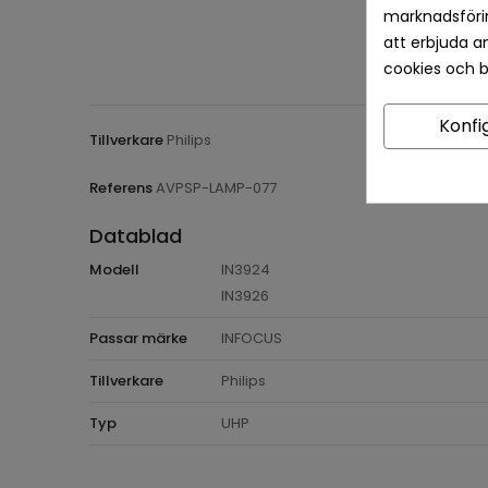
marknadsförin
att erbjuda a
cookies och 
Konfi
Tillverkare
Philips
Referens
AVPSP-LAMP-077
Datablad
Modell
IN3924
IN3926
Passar märke
INFOCUS
Tillverkare
Philips
Typ
UHP