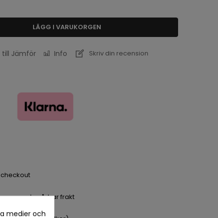
LÄGG I VARUKORGEN
 till Jämför
Info
Skriv din recension
a checkout
dagar med spårbar frakt
la medier och