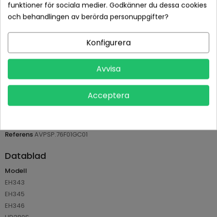
funktioner för sociala medier. Godkänner du dessa cookies
och behandlingen av berörda personuppgifter?
Betala tryggt med Klarna checkout
Leveranstid normalt 1-2 dagar med spårbar frakt
Konfigurera
Returvillkor 14 dagars öppet köp (se köpvillkor)
Avvisa
PRODUKTDETALJER
Acceptera
Tillverkare
Philips
Referens
AVPSP.76F01GC01
Datablad
Modell
EH343
EH345
EH346