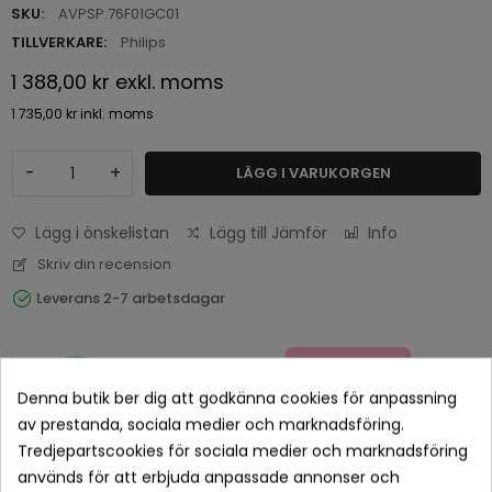
SKU:
AVPSP.76F01GC01
TILLVERKARE:
Philips
1 388,00 kr
exkl. moms
1 735,00 kr
inkl. moms
-
+
LÄGG I VARUKORGEN
Lägg i önskelistan
Lägg till Jämför
Info
Skriv din recension
Leverans 2-7 arbetsdagar
Denna butik ber dig att godkänna cookies för anpassning
av prestanda, sociala medier och marknadsföring.
Tredjepartscookies för sociala medier och marknadsföring
används för att erbjuda anpassade annonser och