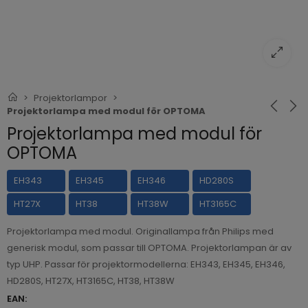
Projektorlampor
Projektorlampa med modul för OPTOMA
Projektorlampa med modul för
OPTOMA
EH343
EH345
EH346
HD280S
HT27X
HT38
HT38W
HT3165C
Projektorlampa med modul. Originallampa från Philips med
generisk modul, som passar till OPTOMA. Projektorlampan är av
typ UHP. Passar för projektormodellerna: EH343, EH345, EH346,
HD280S, HT27X, HT3165C, HT38, HT38W
EAN: