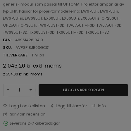
generisk modul, som passar till OPTOMA. Projektorlampan är av
typ UHP. Passar för projektormodellerna: EW675UT, EW675UTi,
EW675UTis, EW695UT, EX665UT, EX665UTi, EX665UTis, OP250UTi,
OP25UTi, OP30UTi, TW675UST-3D, TW675UTIM-3D, TW675UTi-3D,
TW695UT-3D, TX665UST-3D, TX665UTIM-3D, TX665UTi-3D
EAN:
4895142619410
SKU:
AVPSP.8JR03GC01
TILLVERKARE:
Philips
2 043,20 kr
exkl. moms
2 554,00 kr
inkl. moms
-
+
LÄGG I VARUKORGEN
Lägg i önskelistan
Lägg till Jämför
Info
Skriv din recension
Leverans 2-7 arbetsdagar