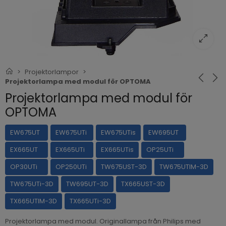
Projektorlampor
Projektorlampa med modul för OPTOMA
Projektorlampa med modul för
OPTOMA
EW675UT
EW675UTi
EW675UTis
EW695UT
EX665UT
EX665UTi
EX665UTis
OP25UTi
OP30UTi
OP250UTi
TW675UST-3D
TW675UTIM-3D
TW675UTi-3D
TW695UT-3D
TX665UST-3D
TX665UTIM-3D
TX665UTi-3D
Projektorlampa med modul. Originallampa från Philips med