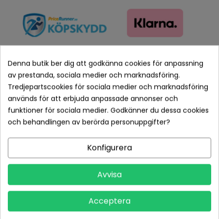
Denna butik ber dig att godkänna cookies för anpassning
av prestanda, sociala medier och marknadsföring.
Tredjepartscookies för sociala medier och marknadsföring
Betala tryggt med Klarna checkout
används för att erbjuda anpassade annonser och
funktioner för sociala medier. Godkänner du dessa cookies
Leveranstid normalt 1-2 dagar med spårbar frakt
och behandlingen av berörda personuppgifter?
Returvillkor 14 dagars öppet köp (se köpvillkor)
Konfigurera
PRODUKTDETALJER
Avvisa
Tillverkare
Philips
Acceptera
Referens
AVPSP.8JR03GC01