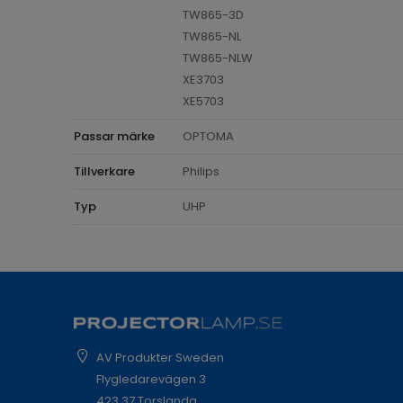
TW865-3D
TW865-NL
TW865-NLW
XE3703
XE5703
Passar märke
OPTOMA
Tillverkare
Philips
Typ
UHP
AV Produkter Sweden
Flygledarevägen 3
423 37 Torslanda