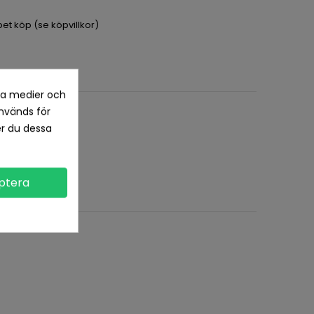
pet köp (se köpvillkor)
la medier och
nvänds för
er du dessa
ptera