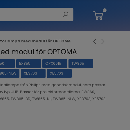
0
ktorlampa med modul för OPTOMA
med modul för OPTOMA
50
EX855
OPX6015
TW865
865-NLW
XE3703
XE5703
inallampa från Philips med generisk modul, som passar
av typ UHP. Passar för projektormodellerna: EW860,
TW865, TW865-3D, TW865-NL, TW865-NLW, XE3703, XE5703