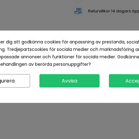
Returvillkor 14 dagars öp
Produktdetaljer
Recensioner
er dig att godkänna cookies för anpassning av prestanda, socia
g. Tredjepartscookies för sociala medier och marknadsföring a
npassade annonser och funktioner för sociala medier. Godkänn
behandlingen av berörda personuppgifter?
gurera
Avvisa
Acce