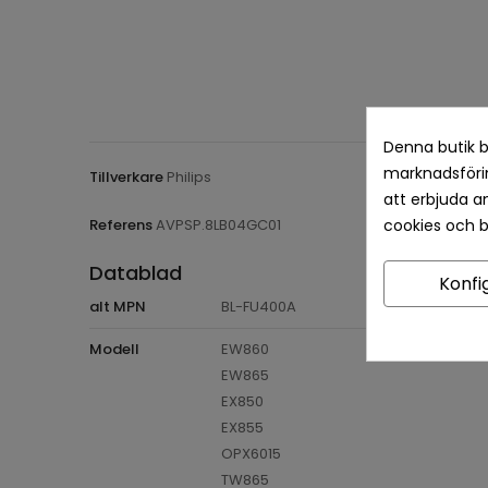
Denna butik b
marknadsförin
Tillverkare
Philips
att erbjuda a
Referens
AVPSP.8LB04GC01
cookies och 
Datablad
Konfi
alt MPN
BL-FU400A
Modell
EW860
EW865
EX850
EX855
OPX6015
TW865