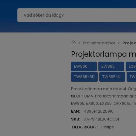
Projektorlampor
Proje
Projektorlampa 
EW860
EW865
EX8
TW865-3D
TW865-NL
TW
Projektorlampa med modul. Orig
till OPTOMA. Projektorlampan är 
EW865, EX850, EX855, OPX6015, 
EAN:
4895142625916
SKU:
AVPSP.8LB04GC01
TILLVERKARE:
Philips