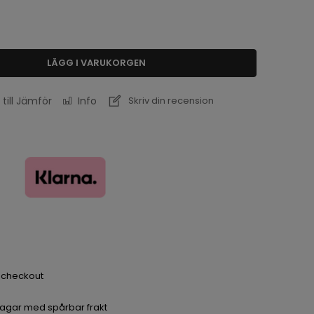
LÄGG I VARUKORGEN
 till Jämför
Info
Skriv din recension
a checkout
dagar med spårbar frakt