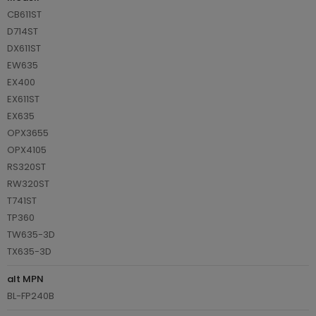
CB611ST
D714ST
DX611ST
EW635
EX400
EX611ST
EX635
OPX3655
OPX4105
RS320ST
RW320ST
T741ST
TP360
TW635-3D
TX635-3D
alt MPN
BL-FP240B