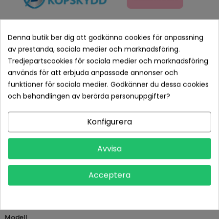
Denna butik ber dig att godkänna cookies för anpassning
av prestanda, sociala medier och marknadsföring.
Tredjepartscookies för sociala medier och marknadsföring
Betala tryggt med Klarna checkout
används för att erbjuda anpassade annonser och
funktioner för sociala medier. Godkänner du dessa cookies
Leveranstid normalt 1-2 dagar med spårbar frakt
och behandlingen av berörda personuppgifter?
Returvillkor 14 dagars öppet köp (se köpvillkor)
Konfigurera
PRODUKTDETALJER
Avvisa
Tillverkare
Osram
Acceptera
Referens
AVPSP.8QJ01GC01
Datablad
Modell