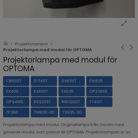
Projektorlampor
Projektorlampa med modul för OPTOMA
Projektorlampa med modul för
OPTOMA
CB611ST
D714ST
DX611ST
EW635
EX400
EX611ST
EX635
OPX3655
OPX4105
RS320ST
RW320ST
T741ST
TP360
TW635-3D
TX635-3D
Projektorlampa med modul. Originallampa från Osram med
generisk modul, som passar till OPTOMA. Projektorlampan är av