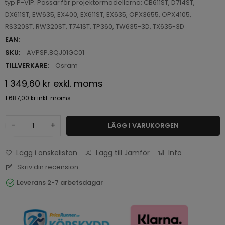
typ P-VIP. Passar för projektormodellerna: CB611ST, D714ST,
DX611ST, EW635, EX400, EX611ST, EX635, OPX3655, OPX4105,
RS320ST, RW320ST, T741ST, TP360, TW635-3D, TX635-3D
EAN:
SKU:
AVPSP.8QJ01GC01
TILLVERKARE:
Osram
1 349,60 kr
exkl. moms
1 687,00 kr
inkl. moms
-
+
LÄGG I VARUKORGEN
Lägg i önskelistan
Lägg till Jämför
Info
Skriv din recension
Leverans 2-7 arbetsdagar