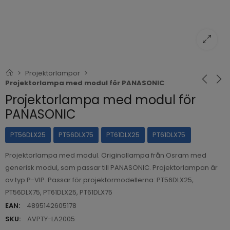
Projektorlampor
Projektorlampa med modul för PANASONIC
Projektorlampa med modul för
PANASONIC
PT56DLX25
PT56DLX75
PT61DLX25
PT61DLX75
Projektorlampa med modul. Originallampa från Osram med
generisk modul, som passar till PANASONIC. Projektorlampan är
av typ P-VIP. Passar för projektormodellerna: PT56DLX25,
PT56DLX75, PT61DLX25, PT61DLX75
EAN:
4895142605178
SKU:
AVPTY-LA2005