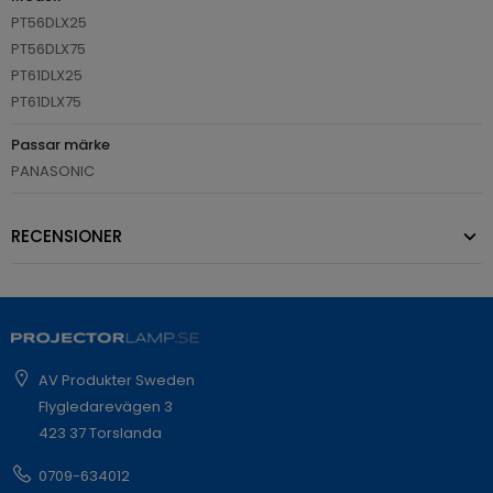
PT56DLX25
PT56DLX75
PT61DLX25
PT61DLX75
Passar märke
PANASONIC
RECENSIONER
AV Produkter Sweden
Flygledarevägen 3
423 37 Torslanda
0709-634012