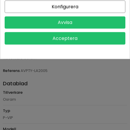
Betala tryggt med Klarna checkout
Konfigurera
Leveranstid normalt 1-2 dagar med spårbar frakt
Avvisa
Returvillkor 14 dagars öppet köp (se köpvillkor)
Acceptera
PRODUKTDETALJER
Tillverkare
Osram
Referens
AVPTY-LA2005
Datablad
Tillverkare
Osram
Typ
P-VIP
Modell