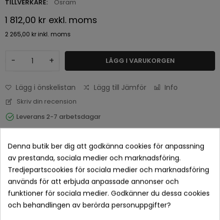
TILLVERKARE:
Osram
1 812,00 kr
exkl. moms
2 265,00 kr
inkl. moms
-
+
LÄGG I VARUKORGEN
Lägg i önskelistan
Lägg till Jämför
Info
Skriv din recension
Leverans 2-7 arbetsdagar
Denna butik ber dig att godkänna cookies för anpassning
av prestanda, sociala medier och marknadsföring.
Tredjepartscookies för sociala medier och marknadsföring
används för att erbjuda anpassade annonser och
funktioner för sociala medier. Godkänner du dessa cookies
och behandlingen av berörda personuppgifter?