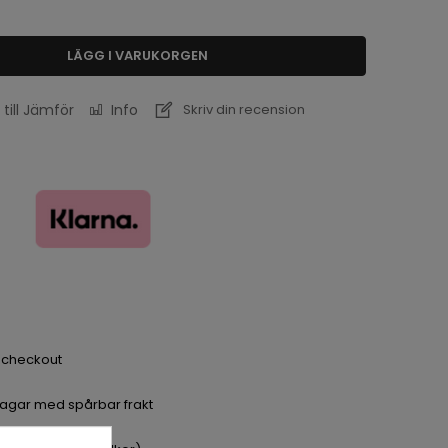
LÄGG I VARUKORGEN
 till Jämför
Info
Skriv din recension
a checkout
dagar med spårbar frakt