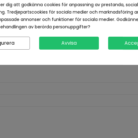
Returvillkor 14 dagars öp
er dig att godkänna cookies för anpassning av prestanda, socia
g. Tredjepartscookies för sociala medier och marknadsföring a
npassade annonser och funktioner för sociala medier. Godkänn
Produktdetaljer
Recensioner
behandlingen av berörda personuppgifter?
gurera
Avvisa
Acce