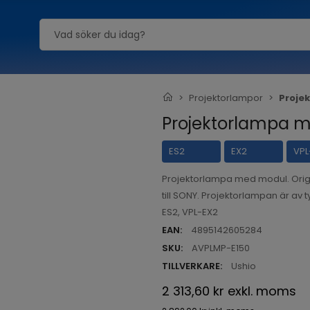
Projektorlampor
Proje
Projektorlampa m
ES2
EX2
VPL
Projektorlampa med modul. Orig
till SONY. Projektorlampan är av 
ES2, VPL-EX2
EAN:
4895142605284
SKU:
AVPLMP-E150
TILLVERKARE:
Ushio
2 313,60 kr
exkl. moms