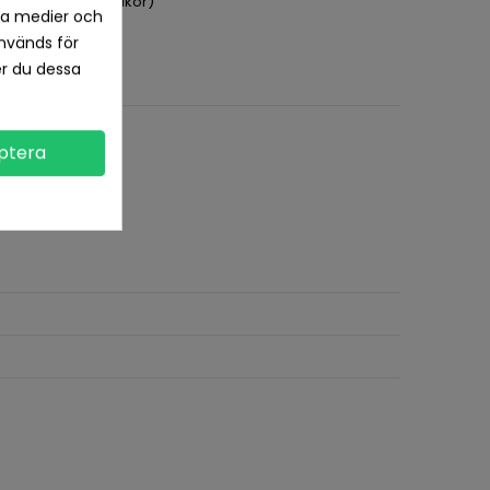
pet köp (se köpvillkor)
la medier och
nvänds för
er du dessa
ptera