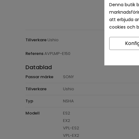
Denna butik b
marknadsförin
att erbjuda a
cookies och 
Tillverkare
Ushio
Konfi
Referens
AVPLMP-E150
Datablad
Passar märke
SONY
Tillverkare
Ushio
Typ
NSHA
Modell
ES2
EX2
VPL-ES2
VPL-EX2