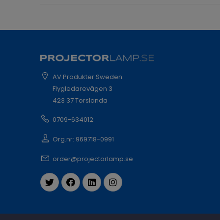
AV Produkter Sweden
Flygledarevägen 3
423 37 Torslanda
0709-634012
Org.nr: 969718-0991
order@projectorlamp.se