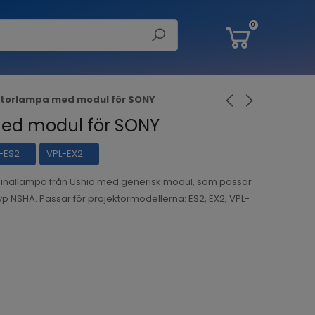
0
ktorlampa med modul för SONY
ed modul för SONY
-ES2
VPL-EX2
inallampa från Ushio med generisk modul, som passar
typ NSHA. Passar för projektormodellerna: ES2, EX2, VPL-