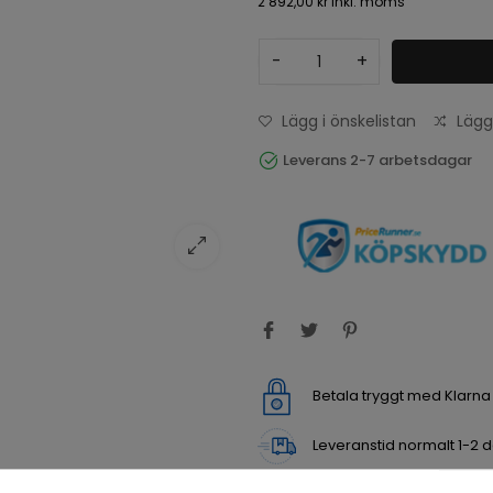
2 892,00 kr
inkl. moms
-
+
Lägg i önskelistan
Lägg
Leverans 2-7 arbetsdagar
Betala tryggt med Klarn
Leveranstid normalt 1-2 