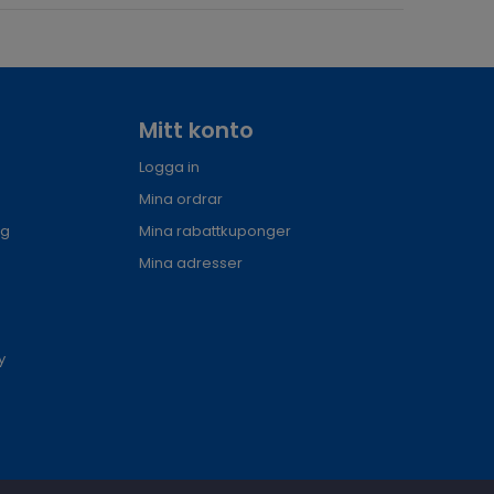
Mitt konto
Logga in
Mina ordrar
ng
Mina rabattkuponger
Mina adresser
y