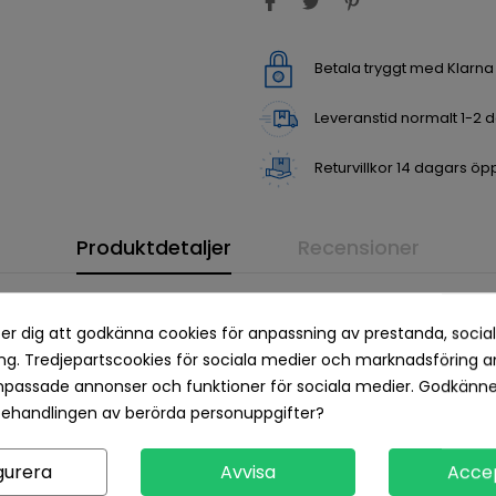
Betala tryggt med Klarn
Leveranstid normalt 1-2 
Returvillkor 14 dagars öp
Produktdetaljer
Recensioner
er dig att godkänna cookies för anpassning av prestanda, socia
g. Tredjepartscookies för sociala medier och marknadsföring a
npassade annonser och funktioner för sociala medier. Godkänn
behandlingen av berörda personuppgifter?
gurera
Avvisa
Acce