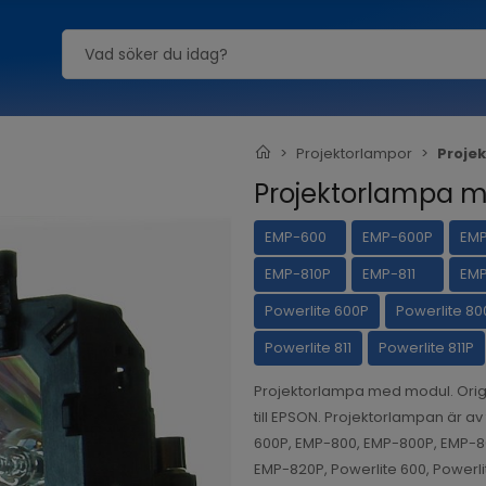
Projektorlampor
Proje
Projektorlampa m
EMP-600
EMP-600P
EM
EMP-810P
EMP-811
EMP
Powerlite 600P
Powerlite 80
Powerlite 811
Powerlite 811P
Projektorlampa med modul. Orig
till EPSON. Projektorlampan är a
600P, EMP-800, EMP-800P, EMP-80
EMP-820P, Powerlite 600, Powerli