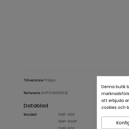
Tillverkare
Philips
Denna butik b
Referens
AVPV13H010L15
marknadsförin
att erbjuda a
Datablad
cookies och 
Modell
EMP-600
EMP-600P
Konfi
EMP-800