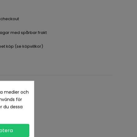
a checkout
dagar med spårbar frakt
pet köp (se köpvillkor)
la medier och
nvänds för
er du dessa
ptera