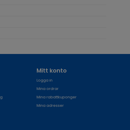
Mitt konto
Logga in
Mina ordrar
ng
Mina rabattkuponger
Mina adresser