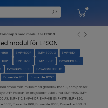
0
ktorlampa med modul för EPSON
ed modul för EPSON
P-800
EMP-800P
EMP-800UG
EMP-810
-811P
EMP-820
EMP-820P
Powerlite 600
0
Powerlite 800P
Powerlite 800UG
Powerlite 820
Powerlite 820P
inallampa från Philips med generisk modul, som passar
v typ UHP. Passar för projektormodellerna: EMP-600, EMP-
0UG, EMP-810, EMP-810P, EMP-811, EMP-811P, EMP-820,
te 600P, Powerlite 800, Powerlite 800P, Powerlite 800UG,