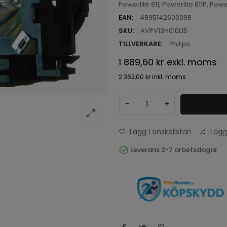
Powerlite 811, Powerlite 811P, Pow
EAN:
4895142600098
SKU:
AVPV13H010L15
TILLVERKARE:
Philips
1 889,60 kr
exkl. moms
2 362,00 kr
inkl. moms
-
+
Lägg i önskelistan
Lägg
Leverans 2-7 arbetsdagar