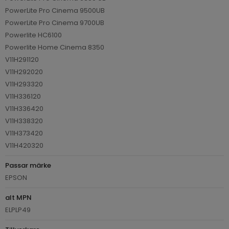
PowerLite Pro Cinema 9500UB
PowerLite Pro Cinema 9700UB
Powerlite HC6100
Powerlite Home Cinema 8350
V11H291120
V11H292020
V11H293320
V11H336120
V11H336420
V11H338320
V11H373420
V11H420320
Passar märke
EPSON
alt MPN
ELPLP49