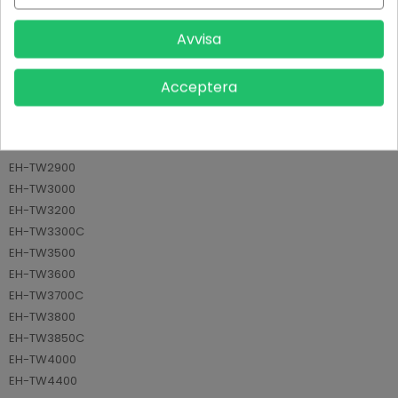
Tillverkare
Osram
Avvisa
Referens
AVPV13H010L49
Acceptera
Datablad
Modell
EH-TW2800
EH-TW2900
EH-TW3000
EH-TW3200
EH-TW3300C
EH-TW3500
EH-TW3600
EH-TW3700C
EH-TW3800
EH-TW3850C
EH-TW4000
EH-TW4400