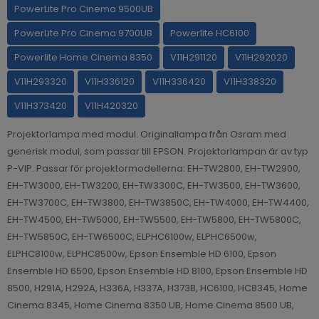
PowerLite Pro Cinema 9500UB
PowerLite Pro Cinema 9700UB
Powerlite HC6100
Powerlite Home Cinema 8350
V11H291120
V11H292020
V11H293320
V11H336120
V11H336420
V11H338320
V11H373420
V11H420320
Projektorlampa med modul. Originallampa från Osram med
generisk modul, som passar till EPSON. Projektorlampan är av typ
P-VIP. Passar för projektormodellerna: EH-TW2800, EH-TW2900,
EH-TW3000, EH-TW3200, EH-TW3300C, EH-TW3500, EH-TW3600,
EH-TW3700C, EH-TW3800, EH-TW3850C, EH-TW4000, EH-TW4400,
EH-TW4500, EH-TW5000, EH-TW5500, EH-TW5800, EH-TW5800C,
EH-TW5850C, EH-TW6500C, ELPHC6100w, ELPHC6500w,
ELPHC8100w, ELPHC8500w, Epson Ensemble HD 6100, Epson
Ensemble HD 6500, Epson Ensemble HD 8100, Epson Ensemble HD
8500, H291A, H292A, H336A, H337A, H373B, HC6100, HC8345, Home
Cinema 8345, Home Cinema 8350 UB, Home Cinema 8500 UB,