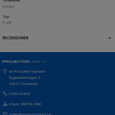
Tillverkare
Osram
Typ
P-VIP
RECENSIONER
AV Produkter Sweden
Flygledarevägen 3
423 37 Torslanda
0709-634012
Org.nr: 969718-0991
order@projectorlamp.se