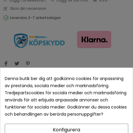
Lägg i önskelistan
Lägg till Jämför
Info
Skriv din recension
Leverans 2-7 arbetsdagar
Denna butik ber dig att godkänna cookies för anpassning
Betala tryggt med Klarna checkout
av prestanda, sociala medier och marknadsföring.
Tredjepartscookies för sociala medier och marknadsföring
Leveranstid normalt 1-2 dagar med spårbar frakt
används för att erbjuda anpassade annonser och
funktioner för sociala medier. Godkänner du dessa cookies
Returvillkor 14 dagars öppet köp (se köpvillkor)
och behandlingen av berörda personuppgifter?
PRODUKTDETALJER
Konfigurera