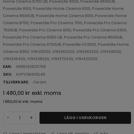
Home Cinema 8700 UB, PowerLite 6500, PowerLite 6500UB,
PowerLite 8100, PowerLite Home Cinema 6100, PowerLite Home
Cinema 6500UB, PowerLite Home Cinema 8100, PowerLite Home
Cinema 8700, PowerLite Pro Cinema 7100, PowerLite Pro Cinema
7500UB, PowerLite Pro Cinema 9100, PowerLite Pro Cinema 9350,
PowerLite Pro Cinema 9350 UB, PowerLite Pro Cinema 9500UB,
PowerLite Pro Cinema 9700UB, Powerlite HC6100, Powerlite Home
Cinema 8350, V11H291120, V11H292020, V11H293320, V11H336120,
V11H336420, V11H338320, V11H373420, V11H420320
EAN:
4895142620706
SKU:
AVPV13H010L49
TILLVERKARE:
Osram
1 480,00 kr
exkl. moms
1 850,00 kr
inkl. moms
-
+
LÄGG I VARUKORGEN