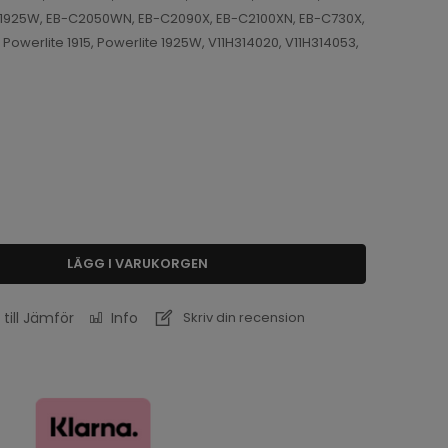
-C1925W, EB-C2050WN, EB-C2090X, EB-C2100XN, EB-C730X,
Powerlite 1915, Powerlite 1925W, V11H314020, V11H314053,
LÄGG I VARUKORGEN
 till Jämför
Info
Skriv din recension