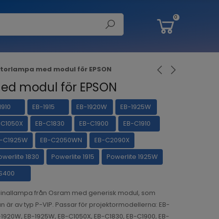
0
ktorlampa med modul för EPSON
ed modul för EPSON
1910
EB-1915
EB-1920W
EB-1925W
-C1050X
EB-C1830
EB-C1900
EB-C1910
B-C1925W
EB-C2050WN
EB-C2090X
owerlite 1830
Powerlite 1915
Powerlite 1925W
S400
ginallampa från Osram med generisk modul, som
n är av typ P-VIP. Passar för projektormodellerna: EB-
EB-1920W, EB-1925W, EB-C1050X, EB-C1830, EB-C1900, EB-