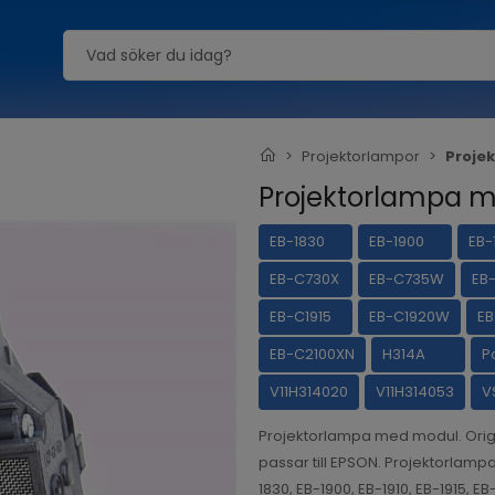
Projektorlampor
Proje
Projektorlampa m
EB-1830
EB-1900
EB-
EB-C730X
EB-C735W
EB
EB-C1915
EB-C1920W
E
EB-C2100XN
H314A
P
V11H314020
V11H314053
V
Projektorlampa med modul. Ori
passar till EPSON. Projektorlampa
1830, EB-1900, EB-1910, EB-1915, 