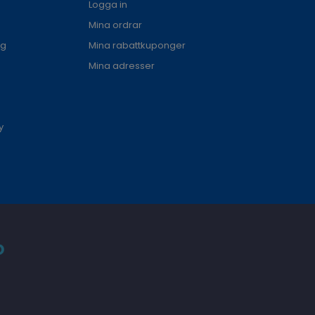
Logga in
Mina ordrar
ng
Mina rabattkuponger
Mina adresser
y