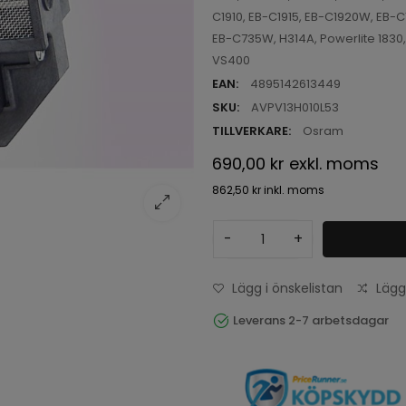
C1910, EB-C1915, EB-C1920W, EB
EB-C735W, H314A, Powerlite 1830, 
VS400
EAN:
4895142613449
SKU:
AVPV13H010L53
TILLVERKARE:
Osram
690,00 kr
exkl. moms
862,50 kr
inkl. moms
-
+
Lägg i önskelistan
Lägg
Leverans 2-7 arbetsdagar