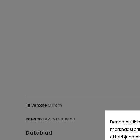
Tillverkare
Osram
Referens
AVPV13H010L53
Denna butik b
marknadsförin
Datablad
att erbjuda a