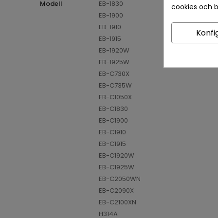
Modell
EB-1830
cookies och 
EB-1900
EB-1910
Konfi
EB-1915
EB-1920W
EB-1925W
EB-C730X
EB-C735W
EB-C1050X
EB-C1830
EB-C1900
EB-C1910
EB-C1915
EB-C1920W
EB-C1925W
EB-C2050WN
EB-C2090X
EB-C2100XN
H314A