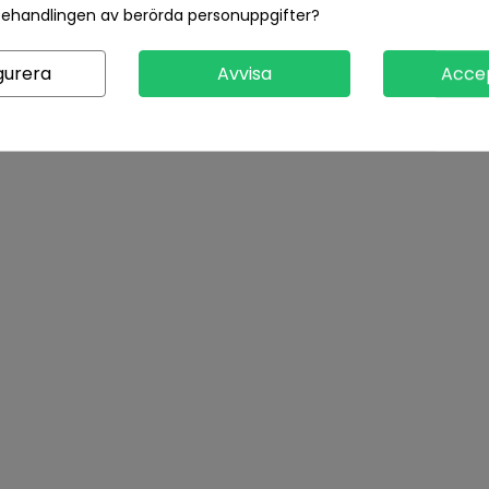
behandlingen av berörda personuppgifter?
gurera
Avvisa
Acce