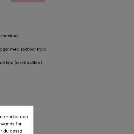
a checkout
dagar med spårbar frakt
pet köp (se köpvillkor)
la medier och
nvänds för
er du dessa