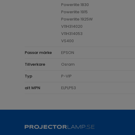
Powerlite 1830
Powerlite 1915
Powerlite 1925W
V11H314020
V11H314053
VS400
Passar märke
EPSON
Tillverkare
Osram
Typ
P-VIP
alt MPN
ELPLP53