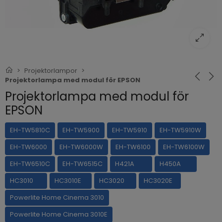
Projektorlampor
Projektorlampa med modul för EPSON
Projektorlampa med modul för
EPSON
EH-TW5810C
EH-TW5900
EH-TW5910
EH-TW5910W
EH-TW6000
EH-TW6000W
EH-TW6100
EH-TW6100W
EH-TW6510C
EH-TW6515C
H421A
H450A
HC3010
HC3010E
HC3020
HC3020E
Powerlite Home Cinema 3010
Powerlite Home Cinema 3010E