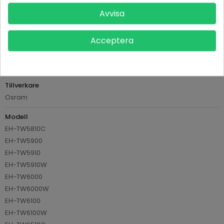
Avvisa
Tillverkare
Osram
Acceptera
Referens
AVPV13H010L68
Datablad
Tillverkare
Osram
Modell
EH-TW5810C
EH-TW5900
EH-TW5910
EH-TW5910W
EH-TW6000
EH-TW6000W
EH-TW6100
EH-TW6100W