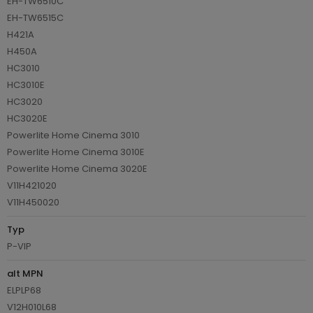
EH-TW6510C
EH-TW6515C
H421A
H450A
HC3010
HC3010E
HC3020
HC3020E
Powerlite Home Cinema 3010
Powerlite Home Cinema 3010E
Powerlite Home Cinema 3020E
V11H421020
V11H450020
Typ
P-VIP
alt MPN
ELPLP68
V12H010L68