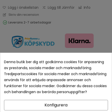
Lägg i önskelistan
Lägg till Jämför
Info
Skriv din recension
Leverans 2-7 arbetsdagar
Denna butik ber dig att godkänna cookies för anpassning
av prestanda, sociala medier och marknadsföring.
Tredjepartscookies för sociala medier och marknadsföring
Betala tryggt med Klarna checkout
används för att erbjuda anpassade annonser och
funktioner för sociala medier. Godkänner du dessa cookies
Leveranstid normalt 1-2 dagar med spårbar frakt
och behandlingen av berörda personuppgifter?
Returvillkor 14 dagars öppet köp (se köpvillkor)
Konfigurera
PRODUKTDETALJER