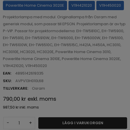
Powerlite Home Cinema 3020E
V11H421020
V11H450020
Projektorlampa med modul. Originallampa från Osram med
generisk modul, som passar till EPSON. Projektorlampan är av typ
P-VIP. Passar för projektormodellerna: EH-TW5810C, EH-TW5900,
EH-TW5910, EH-TW5910W, EH-TW6000, EH-TW6000W, EH-TW6100,
EH-TW6100W, EH-TW6510C, EH-TW6515C, H421A, H450A, HC3010,
HC3010E, HC3020, HC3020E, Powerlite Home Cinema 3010,
Powerlite Home Cinema 3010E, Powerlite Home Cinema 3020E,
V11H421020, V11H450020
EAN:
4895142619335
SKU:
AVPV13H010L68
TILLVERKARE:
Osram
790,00 kr
exkl. moms
987,50 kr
inkl. moms
-
+
LÄGG I VARUKORGEN