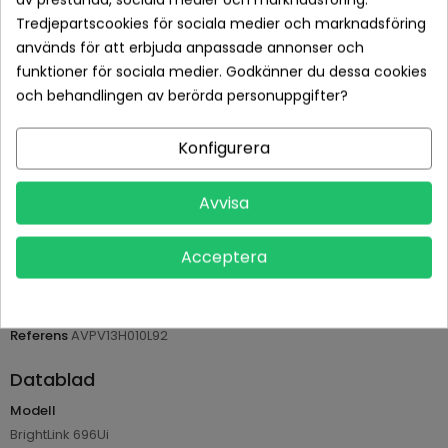
Tredjepartscookies för sociala medier och marknadsföring
används för att erbjuda anpassade annonser och
funktioner för sociala medier. Godkänner du dessa cookies
och behandlingen av berörda personuppgifter?
Betala tryggt med Klarna checkout
Leveranstid normalt 1-2 dagar med spårbar frakt
Konfigurera
Returvillkor 14 dagars öppet köp (se köpvillkor)
Avvisa
PRODUKTDETALJER
Acceptera
Tillverkare
Osram
Referens
AVPV13H010L92
Datablad
Modell
BrightLink 696Ui