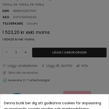
1450ui, EB-1460ui, EB-696ui
EAN:
4895142637001
SKU:
AVPV13H010L92
TILLVERKARE:
Osram
1 523,20 kr
exkl. moms
1 904,00 kr
inkl. moms
-
+
LÄGG I VARUKORGEN
Lägg i önskelistan
Lägg till Jämför
Info
Skriv din recension
Leverans 2-7 arbetsdagar
Denna butik ber dig att godkänna cookies för anpassning
av prestanda, sociala medier och marknadsföring.