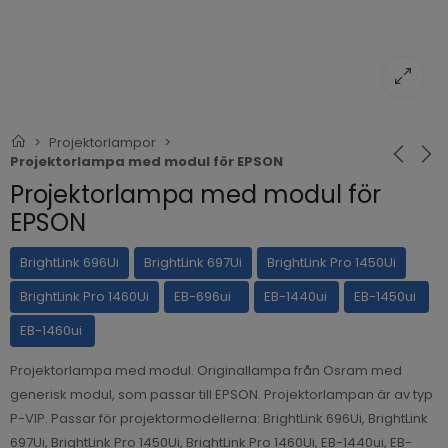
Projektorlampor
Projektorlampa med modul för EPSON
Projektorlampa med modul för
EPSON
BrightLink 696Ui
BrightLink 697Ui
BrightLink Pro 1450Ui
BrightLink Pro 1460Ui
EB-696ui
EB-1440ui
EB-1450ui
EB-1460ui
Projektorlampa med modul. Originallampa från Osram med
generisk modul, som passar till EPSON. Projektorlampan är av typ
P-VIP. Passar för projektormodellerna: BrightLink 696Ui, BrightLink
697Ui, BrightLink Pro 1450Ui, BrightLink Pro 1460Ui, EB-1440ui, EB-