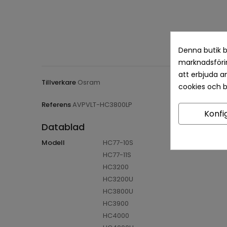
Denna butik b
marknadsförin
att erbjuda a
Tillverkare
Osram
cookies och 
Referens
AVPVLT-HC3800LP
Konfi
Datablad
Modell
HC77-10S
HC77-11S
HC3200
HC3200U
HC3800U
HC3900
HC4000