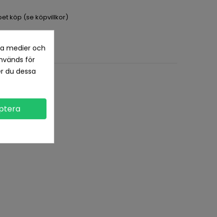
pet köp (se köpvillkor)
la medier och
nvänds för
er du dessa
ptera