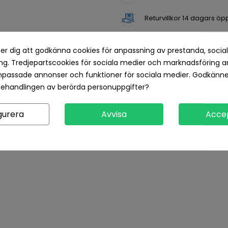
Returvillkor 14 dagars öp
er dig att godkänna cookies för anpassning av prestanda, socia
Produktdetaljer
Recensioner
g. Tredjepartscookies för sociala medier och marknadsföring a
npassade annonser och funktioner för sociala medier. Godkänn
behandlingen av berörda personuppgifter?
gurera
Avvisa
Acce