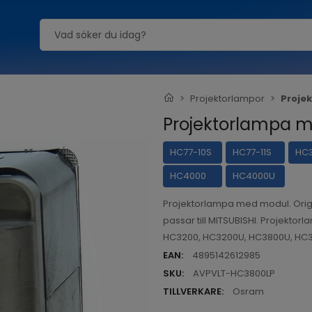
Projektorlampor
Proje
Projektorlampa m
HC77-10S
HC77-11S
HC
HC4000
HC4000U
Projektorlampa med modul. Ori
passar till MITSUBISHI. Projektor
HC3200, HC3200U, HC3800U, HC3
EAN:
4895142612985
SKU:
AVPVLT-HC3800LP
TILLVERKARE:
Osram