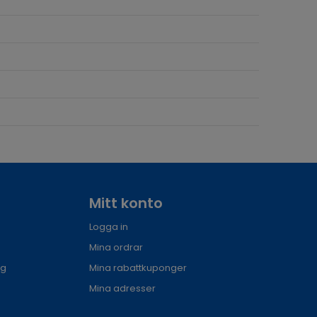
Mitt konto
Logga in
Mina ordrar
ng
Mina rabattkuponger
Mina adresser