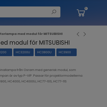
0
ktorlampa med modul för MITSUBISHI
ed modul för MITSUBISHI
3200
HC3200U
HC3800U
HC3900
ginallampa från Osram med generisk modul, som
lampan är av typ P-VIP. Passar för projektormodellerna:
900, HC4000, HC4000U, HC77-10S, HC77-11S