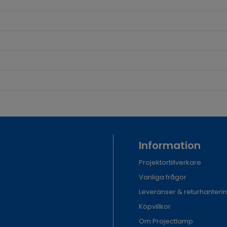
Information
Projektortillverkare
Vanliga frågor
Leveranser & returhanteri
Köpvillkor
Om Projectlamp