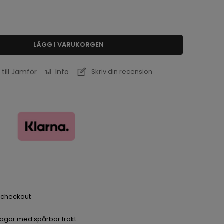
LÄGG I VARUKORGEN
 till Jämför
Info
Skriv din recension
a checkout
dagar med spårbar frakt