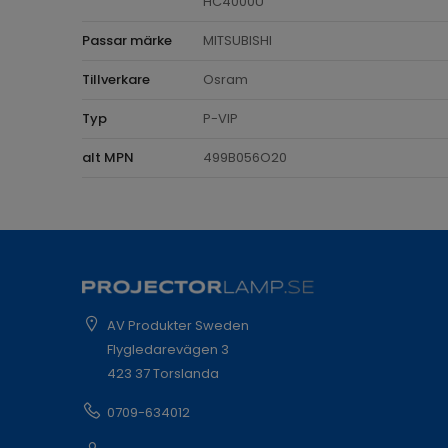
HC4000U
Passar märke
MITSUBISHI
Tillverkare
Osram
Typ
P-VIP
alt MPN
499B056O20
AV Produkter Sweden
Flygledarevägen 3
423 37 Torslanda
0709-634012