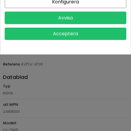
Konfigurera
Leveranstid normalt 1-2 dagar med spårbar frakt
Avvisa
Returvillkor 14 dagars öppet köp (se köpvillkor)
Acceptera
PRODUKTDETALJER
Tillverkare
Ushio
Referens
AVPLV-LP30
Datablad
Typ
NSHA
alt MPN
2481B001
Modell
LV-7365