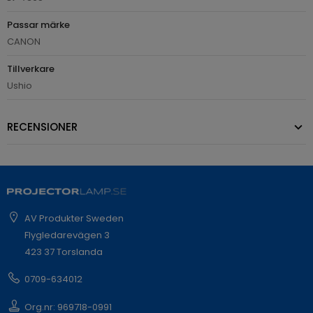
Passar märke
CANON
Tillverkare
Ushio
RECENSIONER
AV Produkter Sweden
Flygledarevägen 3
423 37 Torslanda
0709-634012
Org.nr: 969718-0991