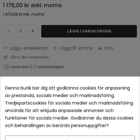
1 176,00 kr
exkl. moms
1 470,00 kr
inkl. moms
-
+
LÄGG I VARUKORGEN
Lägg i önskelistan
Lägg till Jämför
Info
Skriv din recension
Leverans 2-7 arbetsdagar
Denna butik ber dig att godkänna cookies för anpassning
av prestanda, sociala medier och marknadsföring.
Tredjepartscookies för sociala medier och marknadsföring
används för att erbjuda anpassade annonser och
funktioner för sociala medier. Godkänner du dessa cookies
och behandlingen av berörda personuppgifter?
Betala tryggt med Klarna checkout