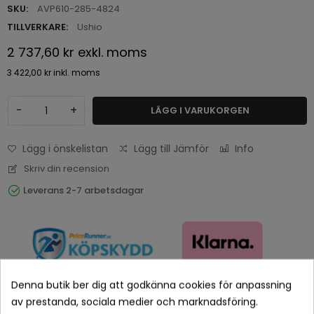
SKU:
AVP610-285-4824
TILLVERKARE:
Ushio
2 737,60 kr
exkl. moms
3 422,00 kr
inkl. moms
-
+
LÄGG I VARUKORGEN
Lägg i önskelistan
Lägg till Jämför
Info
Skriv din recension
Leverans 2-7 arbetsdagar
Denna butik ber dig att godkänna cookies för anpassning
av prestanda, sociala medier och marknadsföring.