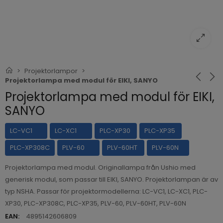
Projektorlampor
Projektorlampa med modul för EIKI, SANYO
Projektorlampa med modul för EIKI,
SANYO
LC-VC1
LC-XC1
PLC-XP30
PLC-XP35
PLC-XP308C
PLV-60
PLV-60HT
PLV-60N
Projektorlampa med modul. Originallampa från Ushio med
generisk modul, som passar till EIKI, SANYO. Projektorlampan är av
typ NSHA. Passar för projektormodellerna: LC-VC1, LC-XC1, PLC-
XP30, PLC-XP308C, PLC-XP35, PLV-60, PLV-60HT, PLV-60N
EAN:
4895142606809