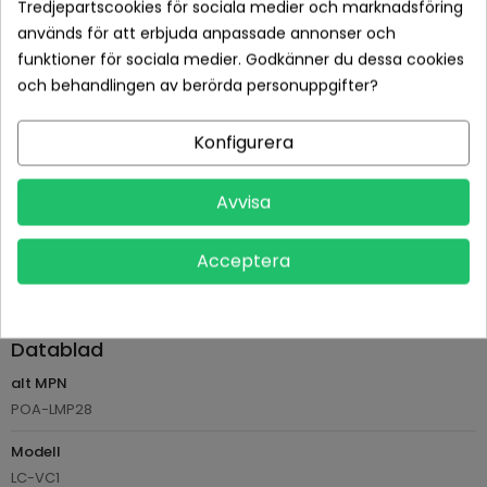
Tredjepartscookies för sociala medier och marknadsföring
används för att erbjuda anpassade annonser och
Betala tryggt med Klarna checkout
funktioner för sociala medier. Godkänner du dessa cookies
och behandlingen av berörda personuppgifter?
Leveranstid normalt 1-2 dagar med spårbar frakt
Returvillkor 14 dagars öppet köp (se köpvillkor)
Konfigurera
PRODUKTDETALJER
Avvisa
Tillverkare
Ushio
Acceptera
Referens
AVP610-285-4824
Datablad
alt MPN
POA-LMP28
Modell
LC-VC1