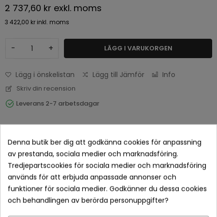
2 737,60 kr
exkl. moms
3 422,00 kr
inkl. moms
-
+
LÄGG I VARUKORGEN
Lägg i önskelistan
Lägg till Jämför
Info
Skriv din recension
Leverans 2-7 arbetsdagar
Denna butik ber dig att godkänna cookies för anpassning
av prestanda, sociala medier och marknadsföring.
Tredjepartscookies för sociala medier och marknadsföring
används för att erbjuda anpassade annonser och
funktioner för sociala medier. Godkänner du dessa cookies
och behandlingen av berörda personuppgifter?
Betala tryggt med Klarna checkout