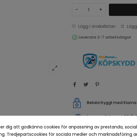
-
+
Lägg i önskelistan
Lägg
Leverans 2-7 arbetsdagar
Betala tryggt med Klarn
Leveranstid normalt 1-2 
er dig att godkänna cookies för anpassning av prestanda, socia
Returvillkor 14 dagars öp
g. Tredjepartscookies för sociala medier och marknadsföring a