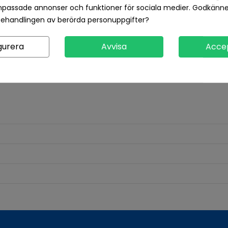
npassade annonser och funktioner för sociala medier. Godkänn
behandlingen av berörda personuppgifter?
Produktdetaljer
Recensioner
gurera
Avvisa
Acce