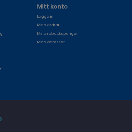
Mitt konto
Logga in
Mina ordrar
ng
Mina rabattkuponger
Mina adresser
y