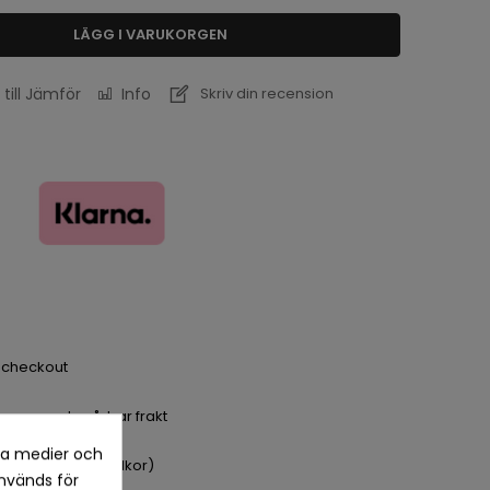
LÄGG I VARUKORGEN
 till Jämför
Info
Skriv din recension
a checkout
dagar med spårbar frakt
la medier och
pet köp (se köpvillkor)
nvänds för