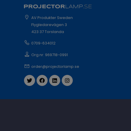
AV Produkter Sweden
Flygledarevägen 3
423 37 Torslanda
0709-634012
Org.nr: 969718-0991
order@projectorlamp.se