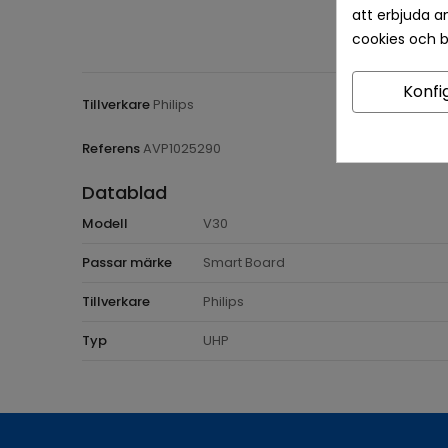
att erbjuda a
cookies och 
Konfi
Tillverkare
Philips
Referens
AVP1025290
Datablad
Modell
V30
Passar märke
Smart Board
Tillverkare
Philips
Typ
UHP