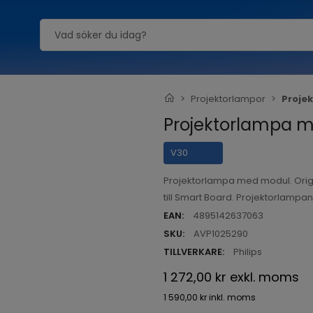
Projektorlampor
Proje
Projektorlampa m
V30
Projektorlampa med modul. Orig
till Smart Board. Projektorlampa
EAN:
4895142637063
SKU:
AVP1025290
TILLVERKARE:
Philips
1 272,00 kr
exkl. moms
1 590,00 kr
inkl. moms