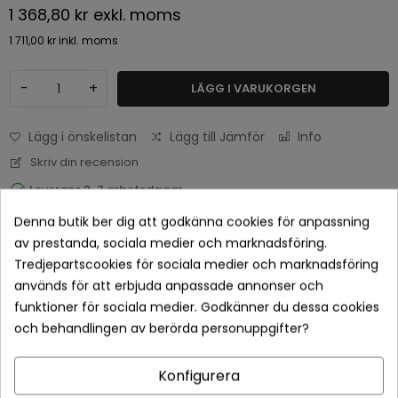
1 368,80 kr
exkl. moms
1 711,00 kr
inkl. moms
-
+
LÄGG I VARUKORGEN
Lägg i önskelistan
Lägg till Jämför
Info
Skriv din recension
Leverans 2-7 arbetsdagar
Denna butik ber dig att godkänna cookies för anpassning
av prestanda, sociala medier och marknadsföring.
Tredjepartscookies för sociala medier och marknadsföring
används för att erbjuda anpassade annonser och
funktioner för sociala medier. Godkänner du dessa cookies
och behandlingen av berörda personuppgifter?
Konfigurera
Betala tryggt med Klarna checkout