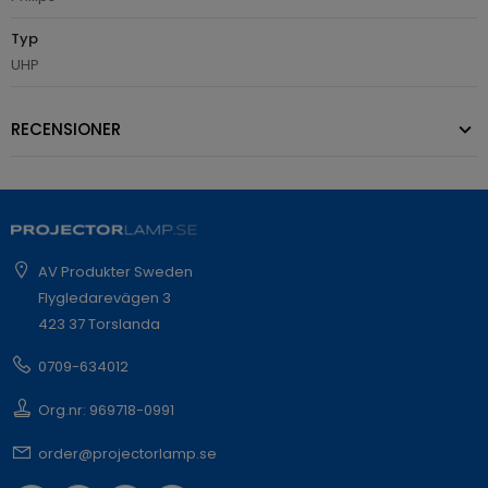
Typ
UHP
RECENSIONER
AV Produkter Sweden
Flygledarevägen 3
423 37 Torslanda
0709-634012
Org.nr: 969718-0991
order@projectorlamp.se