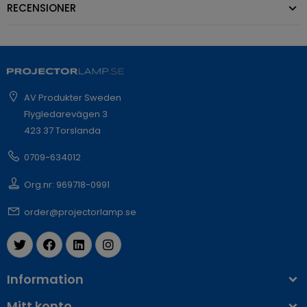
RECENSIONER
AV Produkter Sweden
Flygledarevägen 3
423 37 Torslanda
0709-634012
Org.nr: 969718-0991
order@projectorlamp.se
Information
Mitt konto