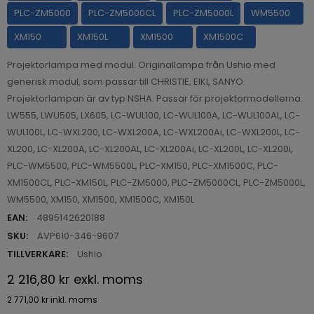
PLC-ZM5000
PLC-ZM5000CL
PLC-ZM5000L
WM5500
XM150
XM150L
XM1500
XM1500C
Projektorlampa med modul. Originallampa från Ushio med
generisk modul, som passar till CHRISTIE, EIKI, SANYO.
Projektorlampan är av typ NSHA. Passar för projektormodellerna:
LW555, LWU505, LX605, LC-WUL100, LC-WUL100A, LC-WUL100AL, LC-
WUL100L, LC-WXL200, LC-WXL200A, LC-WXL200Ai, LC-WXL200L, LC-
XL200, LC-XL200A, LC-XL200AL, LC-XL200Ai, LC-XL200L, LC-XL200i,
PLC-WM5500, PLC-WM5500L, PLC-XM150, PLC-XM1500C, PLC-
XM1500CL, PLC-XM150L, PLC-ZM5000, PLC-ZM5000CL, PLC-ZM5000L,
WM5500, XM150, XM1500, XM1500C, XM150L
EAN:
4895142620188
SKU:
AVP610-346-9607
TILLVERKARE:
Ushio
2 216,80 kr
exkl. moms
2 771,00 kr
inkl. moms