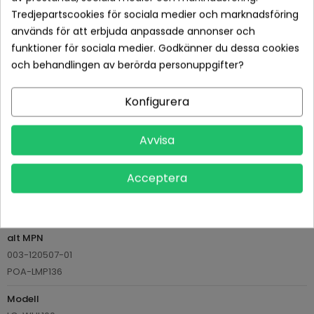
Returvillkor 14 dagars öppet köp (se köpvillkor)
Tredjepartscookies för sociala medier och marknadsföring
används för att erbjuda anpassade annonser och
PRODUKTDETALJER
funktioner för sociala medier. Godkänner du dessa cookies
och behandlingen av berörda personuppgifter?
Tillverkare
Ushio
Konfigurera
Referens
AVP610-346-9607
Datablad
Avvisa
Passar märke
CHRISTIE
Acceptera
EIKI
SANYO
alt MPN
003-120507-01
POA-LMP136
Modell