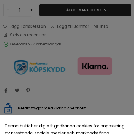
-
+
LÄGG I VARUKORGEN
Lägg i önskelistan
Lägg till Jämför
Info
Skriv din recension
Leverans 2-7 arbetsdagar
Betala tryggt med Klarna checkout
Leveranstid normalt 1-2 dagar med spårbar frakt
Denna butik ber dig att godkänna cookies för anpassning
av prestanda, sociala medier och marknadsföring.