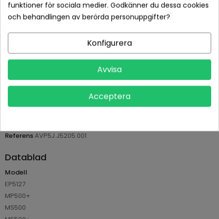
funktioner för sociala medier. Godkänner du dessa cookies
och behandlingen av berörda personuppgifter?
Betala tryggt med Klarna checkout
Leveranstid normalt 1-2 dagar med spårbar frakt
Konfigurera
Returvillkor 14 dagars öppet köp (se köpvillkor)
Avvisa
PRODUKTDETALJER
Acceptera
Tillverkare
Benq
Referens
AVP5J.J5205.001
Datablad
Modell
EP5127
MP500+
MS500