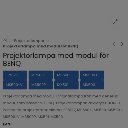
Projektorlampor
Projektorlampa med modul för BENQ
Projektorlampa med modul för
BENQ
EP5127
MP500+
MS500
MS500+
MS500-V
MS500P
MX501
MX503
Projektorlampa med modul. Originallampa från med generisk
modul, som passar till BENQ. Projektorlampan är av typ PHONEIX.
Passar för projektormodellerna: EP5127, MP500+, MS500, MS500+,
MS500-V, MS500P, MX501, MX503
EAN: