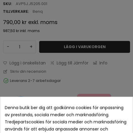
SKU:
AVP5J.J5205.001
TILLVERKARE:
Benq
790,00 kr
exkl. moms
987,50 kr
inkl. moms
-
+
LÄGG I VARUKORGEN
Lägg i önskelistan
Lägg till Jämför
Info
Skriv din recension
Leverans 2-7 arbetsdagar
Denna butik ber dig att godkänna cookies för anpassning
av prestanda, sociala medier och marknadsföring.
Tredjepartscookies för sociala medier och marknadsföring
används för att erbjuda anpassade annonser och