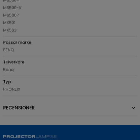
MS500+
MS500-V
MS500P
MX501
MX503
Passar märke
BENQ
Tillverkare
Benq
Typ
PHONEIX
RECENSIONER