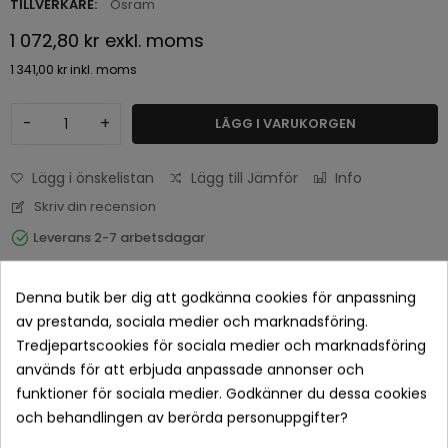
TILLVERKARE:
Osram
1 072,80 kr
exkl. moms
1 341,00 kr
inkl. moms
-
+
LÄGG I VARUKORGEN
Lägg i önskelistan
Lägg till Jämför
Info
Skriv din recension
Leverans 2-7 arbetsdagar
Denna butik ber dig att godkänna cookies för anpassning
av prestanda, sociala medier och marknadsföring.
Tredjepartscookies för sociala medier och marknadsföring
används för att erbjuda anpassade annonser och
funktioner för sociala medier. Godkänner du dessa cookies
och behandlingen av berörda personuppgifter?