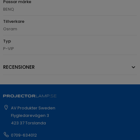
Passar märke
BENQ
Tillverkare
Osram
Typ
P-VIP
RECENSIONER
AV Produkter Sweden
Flygledarevägen 3
423 37 Torslanda
0709-634012