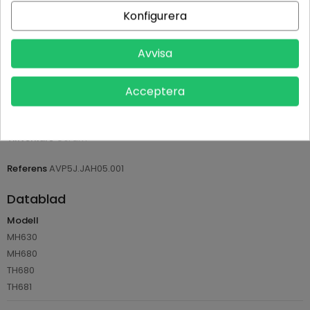
Betala tryggt med Klarna checkout
Konfigurera
Leveranstid normalt 1-2 dagar med spårbar frakt
Avvisa
Returvillkor 14 dagars öppet köp (se köpvillkor)
Acceptera
PRODUKTDETALJER
Tillverkare
Osram
Referens
AVP5J.JAH05.001
Datablad
Modell
MH630
MH680
TH680
TH681