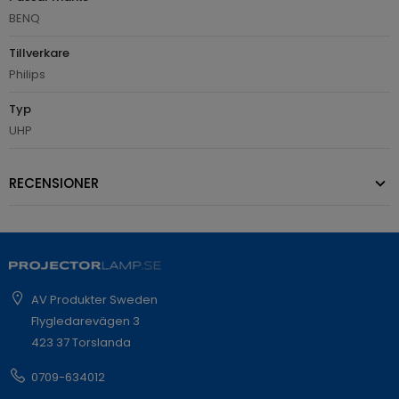
BENQ
Tillverkare
Philips
Typ
UHP
RECENSIONER
AV Produkter Sweden
Flygledarevägen 3
423 37 Torslanda
0709-634012