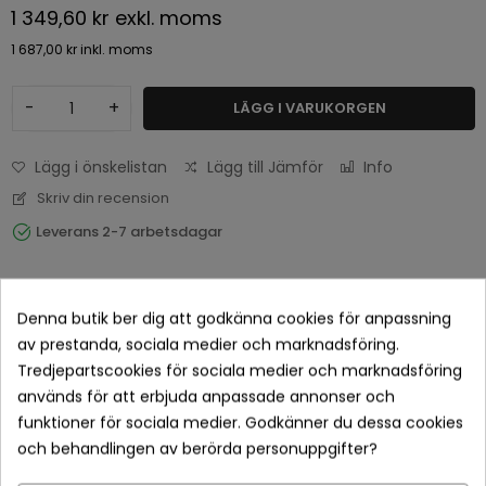
1 349,60 kr
exkl. moms
1 687,00 kr
inkl. moms
-
+
LÄGG I VARUKORGEN
Lägg i önskelistan
Lägg till Jämför
Info
Skriv din recension
Leverans 2-7 arbetsdagar
Denna butik ber dig att godkänna cookies för anpassning
av prestanda, sociala medier och marknadsföring.
Tredjepartscookies för sociala medier och marknadsföring
används för att erbjuda anpassade annonser och
funktioner för sociala medier. Godkänner du dessa cookies
och behandlingen av berörda personuppgifter?
Betala tryggt med Klarna checkout