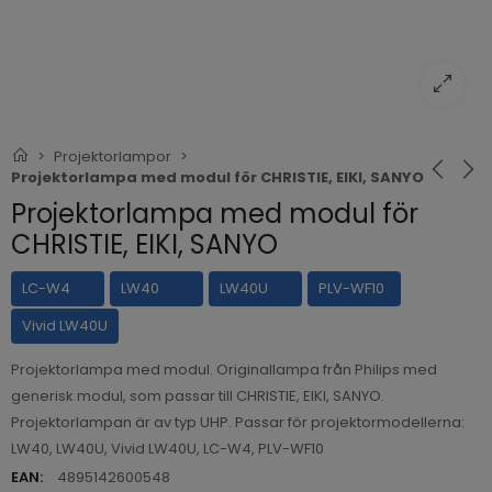
Projektorlampor
Projektorlampa med modul för CHRISTIE, EIKI, SANYO
Projektorlampa med modul för
CHRISTIE, EIKI, SANYO
LC-W4
LW40
LW40U
PLV-WF10
Vivid LW40U
Projektorlampa med modul. Originallampa från Philips med
generisk modul, som passar till CHRISTIE, EIKI, SANYO.
Projektorlampan är av typ UHP. Passar för projektormodellerna:
LW40, LW40U, Vivid LW40U, LC-W4, PLV-WF10
EAN:
4895142600548