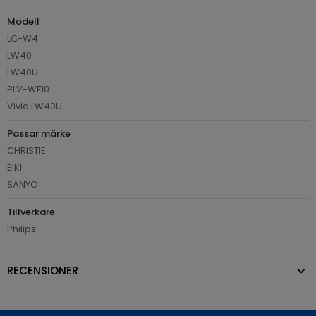
Modell
LC-W4
LW40
LW40U
PLV-WF10
Vivid LW40U
Passar märke
CHRISTIE
EIKI
SANYO
Tillverkare
Philips
RECENSIONER