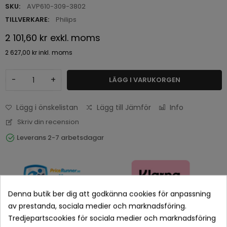
SKU:
AVP610-309-3802
TILLVERKARE:
Philips
2 101,60 kr
exkl. moms
2 627,00 kr
inkl. moms
-
+
LÄGG I VARUKORGEN
Lägg i önskelistan
Lägg till Jämför
Info
Skriv din recension
Leverans 2-7 arbetsdagar
Denna butik ber dig att godkänna cookies för anpassning
av prestanda, sociala medier och marknadsföring.
Tredjepartscookies för sociala medier och marknadsföring