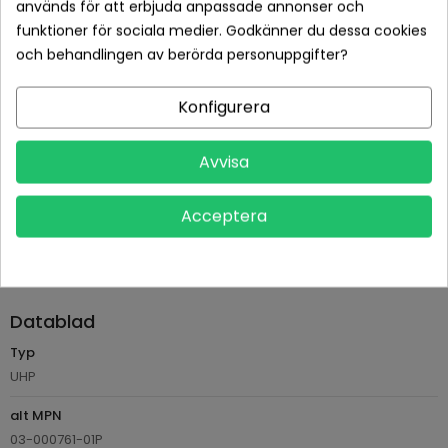
används för att erbjuda anpassade annonser och
funktioner för sociala medier. Godkänner du dessa cookies
Betala tryggt med Klarna checkout
och behandlingen av berörda personuppgifter?
Leveranstid normalt 1-2 dagar med spårbar frakt
Konfigurera
Returvillkor 14 dagars öppet köp (se köpvillkor)
Avvisa
PRODUKTDETALJER
Acceptera
Tillverkare
Philips
Referens
AVP610-309-3802
Datablad
Typ
UHP
alt MPN
03-000761-01P