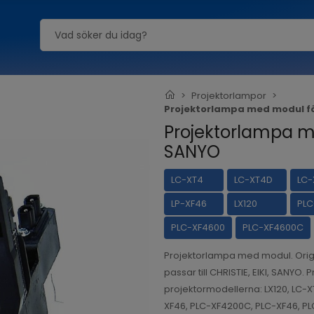
Projektorlampor
Projektorlampa med modul för
Projektorlampa me
SANYO
LC-XT4
LC-XT4D
LC-
LP-XF46
LX120
PLC
PLC-XF4600
PLC-XF4600C
Projektorlampa med modul. Ori
passar till CHRISTIE, EIKI, SANYO.
projektormodellerna: LX120, LC-X
XF46, PLC-XF4200C, PLC-XF46, PL