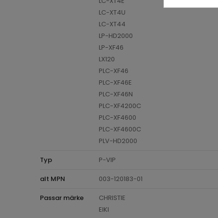
LC-XT4E
LC-XT4U
LC-XT44
LP-HD2000
LP-XF46
LX120
PLC-XF46
PLC-XF46E
PLC-XF46N
PLC-XF4200C
PLC-XF4600
PLC-XF4600C
PLV-HD2000
Typ
P-VIP
alt MPN
003-120183-01
Passar märke
CHRISTIE
EIKI