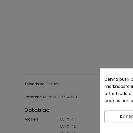
Denna butik b
Tillverkare
Osram
marknadsförin
att erbjuda a
Referens
AVP610-327-4928
cookies och 
Datablad
Konfi
Modell
LC-XT4
LC-XT4D