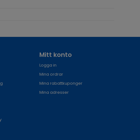
Mitt konto
Logga in
Mina ordrar
ng
Mina rabattkuponger
Mina adresser
y