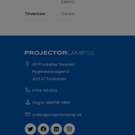
SANYO
Tillverkare
Osram
AV Produkter Sweden
Flygledarevägen 3
423 37 Torslanda
0709-634012
Org.nr: 969718-0991
order@projectorlamp.se