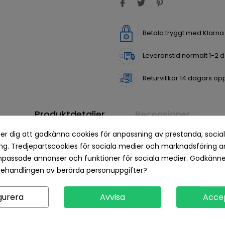
Betala tryggt med Klarn
Leveranstid normalt 1-2 
Returvillkor 14 dagars öp
Produktdetaljer
Recensioner
er dig att godkänna cookies för anpassning av prestanda, socia
g. Tredjepartscookies för sociala medier och marknadsföring a
npassade annonser och funktioner för sociala medier. Godkänn
behandlingen av berörda personuppgifter?
gurera
Avvisa
Acce