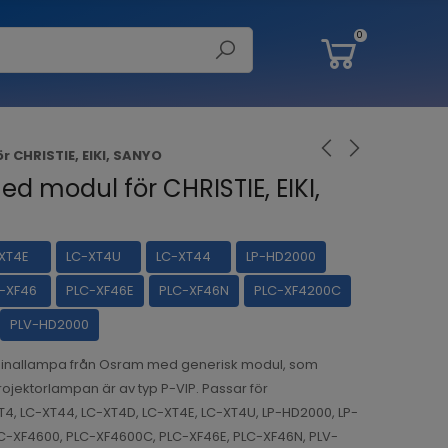
0
 CHRISTIE, EIKI, SANYO
d modul för CHRISTIE, EIKI,
XT4E
LC-XT4U
LC-XT44
LP-HD2000
-XF46
PLC-XF46E
PLC-XF46N
PLC-XF4200C
PLV-HD2000
ginallampa från Osram med generisk modul, som
 Projektorlampan är av typ P-VIP. Passar för
T4, LC-XT44, LC-XT4D, LC-XT4E, LC-XT4U, LP-HD2000, LP-
C-XF4600, PLC-XF4600C, PLC-XF46E, PLC-XF46N, PLV-