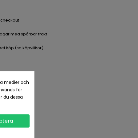
a checkout
dagar med spårbar frakt
pet köp (se köpvillkor)
la medier och
nvänds för
er du dessa
ptera