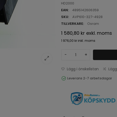
HD2000
EAN:
4895142606359
SKU:
AVP610-327-4928
TILLVERKARE:
Osram
1 580,80 kr
exkl. moms
1 976,00 kr
inkl. moms
-
+
Lägg i önskelistan
Lägg
Leverans 2-7 arbetsdagar