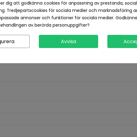
Returvillkor 14 dagars öp
er dig att godkänna cookies för anpassning av prestanda, socia
g. Tredjepartscookies för sociala medier och marknadsföring a
npassade annonser och funktioner för sociala medier. Godkänn
Produktdetaljer
Recensioner
behandlingen av berörda personuppgifter?
gurera
Avvisa
Acce