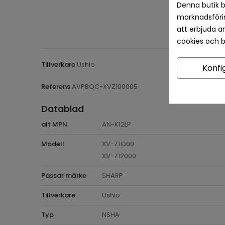
Denna butik b
marknadsförin
att erbjuda a
cookies och 
Tillverkare
Ushio
Konfi
Referens
AVPBQC-XVZ100005
Datablad
alt MPN
AN-K12LP
Modell
XV-Z11000
XV-Z12000
Passar märke
SHARP
Tillverkare
Ushio
Typ
NSHA