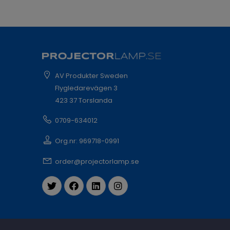
AV Produkter Sweden
Flygledarevägen 3
423 37 Torslanda
0709-634012
Org.nr: 969718-0991
order@projectorlamp.se