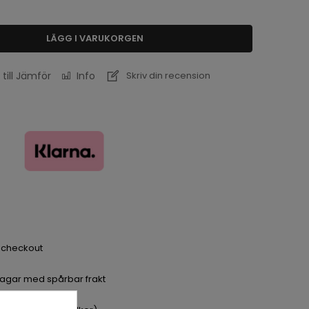
LÄGG I VARUKORGEN
 till Jämför
Info
Skriv din recension
a checkout
dagar med spårbar frakt