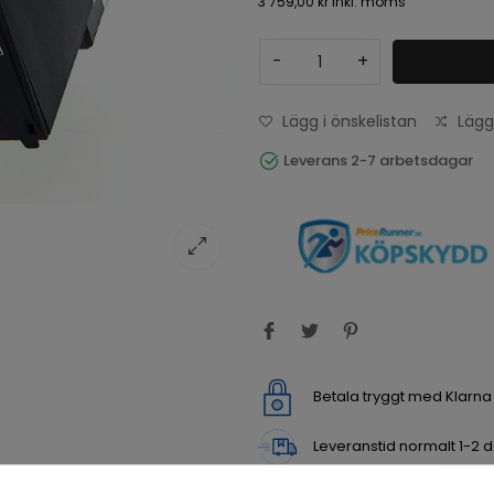
3 759,00 kr
inkl. moms
-
+
Lägg i önskelistan
Lägg
Leverans 2-7 arbetsdagar
Betala tryggt med Klarn
Leveranstid normalt 1-2 