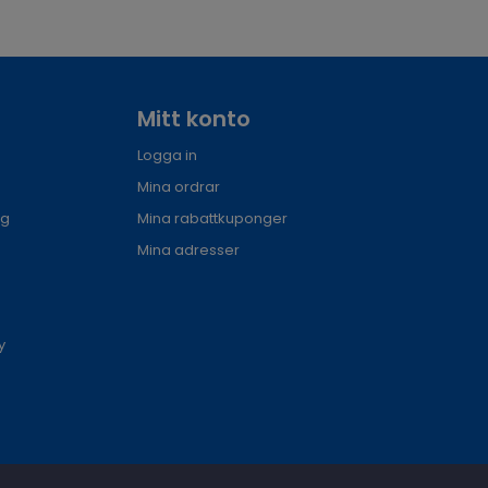
Mitt konto
Logga in
Mina ordrar
ng
Mina rabattkuponger
Mina adresser
y