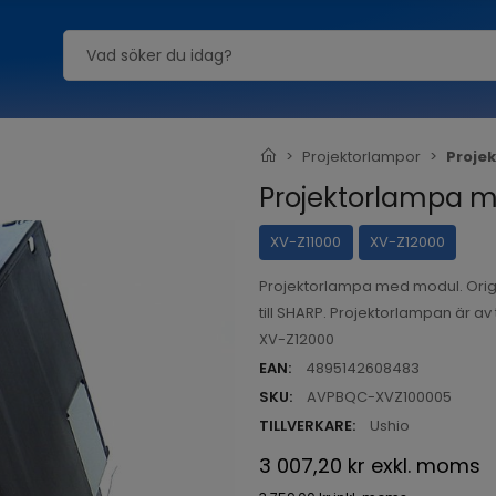
Projektorlampor
Proje
Projektorlampa m
XV-Z11000
XV-Z12000
Projektorlampa med modul. Orig
till SHARP. Projektorlampan är av
XV-Z12000
EAN:
4895142608483
SKU:
AVPBQC-XVZ100005
TILLVERKARE:
Ushio
3 007,20 kr
exkl. moms