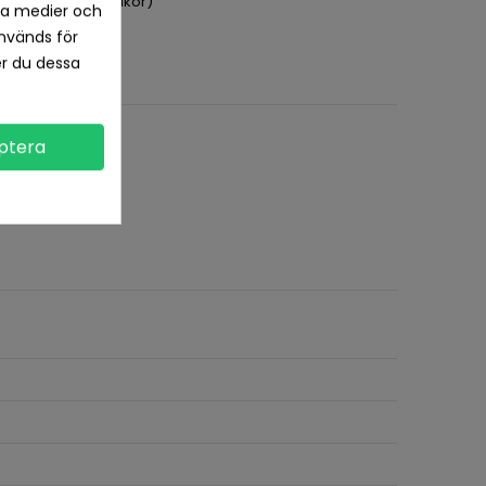
pet köp (se köpvillkor)
la medier och
nvänds för
er du dessa
ptera