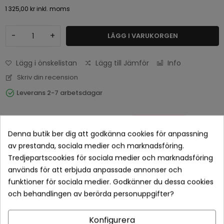
1 325,00 kr
inkl. moms
-
+
LÄGG I VARUKORGEN
Lägg i önskelistan
Lägg till Jämför
Info
Skriv din recension
Leverans 2-7 arbetsdagar
Denna butik ber dig att godkänna cookies för anpassning
av prestanda, sociala medier och marknadsföring.
Tredjepartscookies för sociala medier och marknadsföring
används för att erbjuda anpassade annonser och
funktioner för sociala medier. Godkänner du dessa cookies
och behandlingen av berörda personuppgifter?
Betala tryggt med Klarna checkout
Konfigurera
Leveranstid normalt 1-2 dagar med spårbar frakt