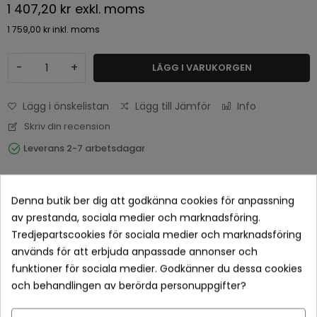
1 407,20 kr
exkl. moms
1 759,00 kr
inkl. moms
-
+
LÄGG I VARUKORGEN
Lägg i önskelistan
Lägg till Jämför
Info
Skriv din recension
Leverans 2-7 arbetsdagar
Denna butik ber dig att godkänna cookies för anpassning
av prestanda, sociala medier och marknadsföring.
Tredjepartscookies för sociala medier och marknadsföring
används för att erbjuda anpassade annonser och
funktioner för sociala medier. Godkänner du dessa cookies
och behandlingen av berörda personuppgifter?
Betala tryggt med Klarna checkout