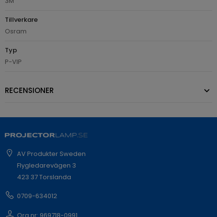
3M
Tillverkare
Osram
Typ
P-VIP
RECENSIONER
AV Produkter Sweden
Flygledarevägen 3
423 37 Torslanda
0709-634012
Org.nr: 969718-0991