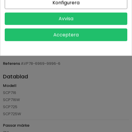
Konfigurera
Leveranstid normalt 1-2 dagar med spårbar frakt
Avvisa
Returvillkor 14 dagars öppet köp (se köpvillkor)
Acceptera
PRODUKTDETALJER
Tillverkare
Osram
Referens
AVP78-6969-9996-6
Datablad
Modell
SCP716
SCP716W
SCP725
SCP725W
Passar märke