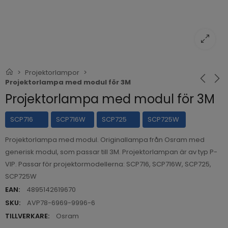
Projektorlampor
Projektorlampa med modul för 3M
Projektorlampa med modul för 3M
SCP716
SCP716W
SCP725
SCP725W
Projektorlampa med modul. Originallampa från Osram med
generisk modul, som passar till 3M. Projektorlampan är av typ P-
VIP. Passar för projektormodellerna: SCP716, SCP716W, SCP725,
SCP725W
EAN:
4895142619670
SKU:
AVP78-6969-9996-6
TILLVERKARE:
Osram