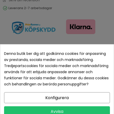
Skriv din recension
Leverans 2-7 arbetsdagar
Denna butik ber dig att godkänna cookies för anpassning
av prestanda, sociala medier och marknadsföring.
Betala tryggt med Klarna checkout
Tredjepartscookies för sociala medier och marknadsföring
används för att erbjuda anpassade annonser och
Leveranstid normalt 1-2 dagar med spårbar frakt
funktioner för sociala medier. Godkänner du dessa cookies
och behandlingen av berörda personuppgifter?
Returvillkor 14 dagars öppet köp (se köpvillkor)
Konfigurera
PRODUKTDETALJER
Avvisa
Tillverkare
Osram