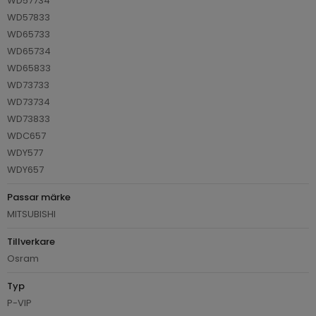
WD57734
WD57833
WD65733
WD65734
WD65833
WD73733
WD73734
WD73833
WDC657
WDY577
WDY657
Passar märke
MITSUBISHI
Tillverkare
Osram
Typ
P-VIP