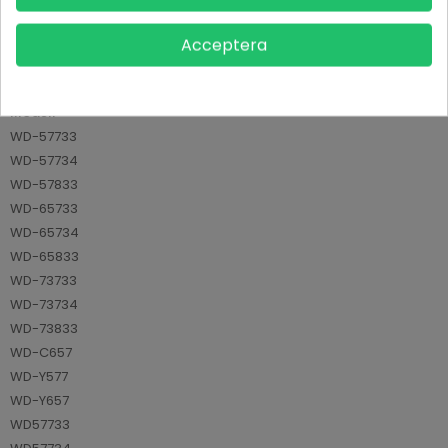
Referens
AVP915P061010
Acceptera
Datablad
Modell
WD-57733
WD-57734
WD-57833
WD-65733
WD-65734
WD-65833
WD-73733
WD-73734
WD-73833
WD-C657
WD-Y577
WD-Y657
WD57733