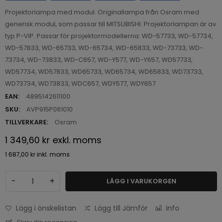
Projektorlampa med modul. Originallampa från Osram med
generisk modul, som passar till MITSUBISHI. Projektorlampan är av
typ P-VIP. Passar för projektormodellerna: WD-57733, WD-57734,
WD-57833, WD-65733, WD-65734, WD-65833, WD-73733, WD-
73734, WD-73833, WD-C657, WD-Y577, WD-Y657, WD57733,
WD57734, WD57833, WD65733, WD65734, WD65833, WD73733,
WD73734, WD73833, WDC657, WDY577, WDY657
EAN:
4895142611100
SKU:
AVP915P061010
TILLVERKARE:
Osram
1 349,60 kr
exkl. moms
1 687,00 kr
inkl. moms
-
+
LÄGG I VARUKORGEN
Lägg i önskelistan
Lägg till Jämför
Info