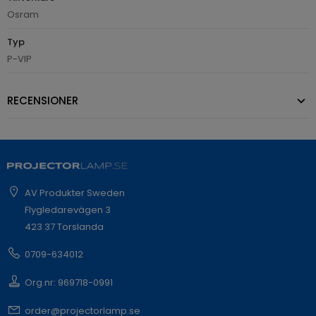
Osram
Typ
P-VIP
RECENSIONER
AV Produkter Sweden
Flygledarevägen 3
423 37 Torslanda
0709-634012
Org.nr: 969718-0991
order@projectorlamp.se