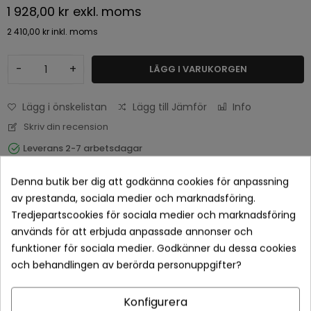
1 928,00 kr
exkl. moms
2 410,00 kr
inkl. moms
-
+
LÄGG I VARUKORGEN
Lägg i önskelistan
Lägg till Jämför
Info
Skriv din recension
Leverans 2-7 arbetsdagar
Denna butik ber dig att godkänna cookies för anpassning
av prestanda, sociala medier och marknadsföring.
Tredjepartscookies för sociala medier och marknadsföring
används för att erbjuda anpassade annonser och
funktioner för sociala medier. Godkänner du dessa cookies
och behandlingen av berörda personuppgifter?
Betala tryggt med Klarna checkout
Konfigurera