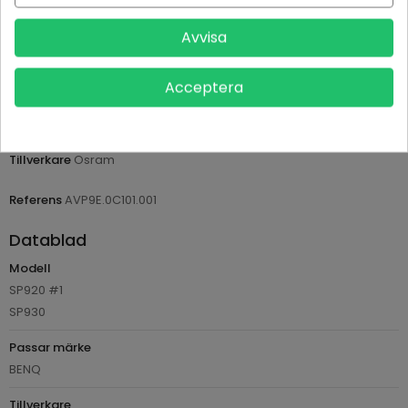
Leveranstid normalt 1-2 dagar med spårbar frakt
Avvisa
Returvillkor 14 dagars öppet köp (se köpvillkor)
Acceptera
PRODUKTDETALJER
Tillverkare
Osram
Referens
AVP9E.0C101.001
Datablad
Modell
SP920 #1
SP930
Passar märke
BENQ
Tillverkare