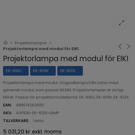
Projektorlampor
Projektorlampa med modul för EIKI
Projektorlampa med modul för EIKI
EK-610U
EK-611W
EK-612X
Projektorlampa med modul. Originallampa från Ushio med
generisk modul, som passar till EIKI. Projektorlampan är av typ
NSHA. Passar för projektormodellerna: EK-610U, EK-611W, EK-612X
EAN:
4895142635151
SKU:
AVPEIKI-EK-612X-LAMP
TILLVERKARE:
Ushio
5 031,20 kr
exkl. moms