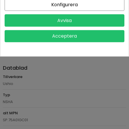
Konfigurera
Returvillkor 14 dagars öppet köp (se köpvillkor)
Avvisa
PRODUKTDETALJER
Acceptera
Tillverkare
Ushio
Referens
AVPEIKI-EK-612X-LAMP
Datablad
Tillverkare
Ushio
Typ
NSHA
alt MPN
SP.75A01GC01