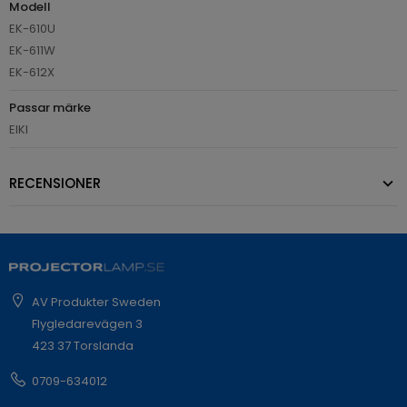
Modell
EK-610U
EK-611W
EK-612X
Passar märke
EIKI
RECENSIONER
AV Produkter Sweden
Flygledarevägen 3
423 37 Torslanda
0709-634012