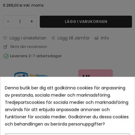
6 289,00 kr
inkl. moms
-
+
LÄGG I VARUKORGEN
Lägg i önskelistan
Lägg till Jämför
Info
Skriv din recension
Leverans 2-7 arbetsdagar
Denna butik ber dig att godkänna cookies för anpassning
av prestanda, sociala medier och marknadsföring.
Tredjepartscookies för sociala medier och marknadsföring
används för att erbjuda anpassade annonser och
funktioner för sociala medier. Godkänner du dessa cookies
Betala tryggt med Klarna checkout
och behandlingen av berörda personuppgifter?
Leveranstid normalt 1-2 dagar med spårbar frakt