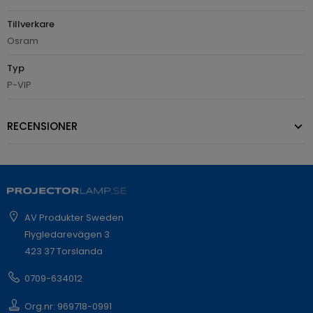
Tillverkare
Osram
Typ
P-VIP
RECENSIONER
AV Produkter Sweden
Flygledarevägen 3
423 37 Torslanda
0709-634012
Org.nr: 969718-0991