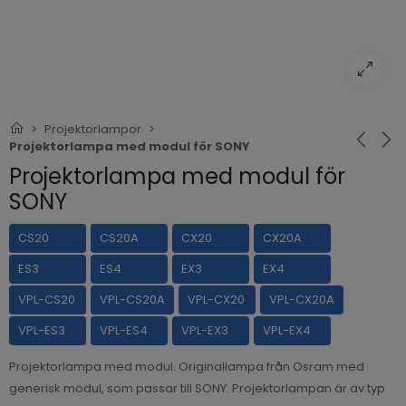
Projektorlampor
Projektorlampa med modul för SONY
Projektorlampa med modul för
SONY
CS20
CS20A
CX20
CX20A
ES3
ES4
EX3
EX4
VPL-CS20
VPL-CS20A
VPL-CX20
VPL-CX20A
VPL-ES3
VPL-ES4
VPL-EX3
VPL-EX4
Projektorlampa med modul. Originallampa från Osram med
generisk modul, som passar till SONY. Projektorlampan är av typ