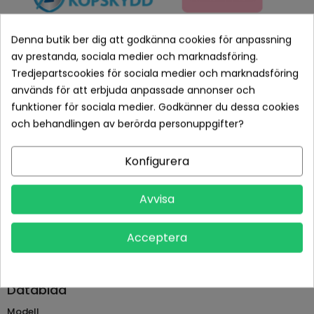
Denna butik ber dig att godkänna cookies för anpassning
av prestanda, sociala medier och marknadsföring.
Tredjepartscookies för sociala medier och marknadsföring
används för att erbjuda anpassade annonser och
Betala tryggt med Klarna checkout
funktioner för sociala medier. Godkänner du dessa cookies
Leveranstid normalt 1-2 dagar med spårbar frakt
och behandlingen av berörda personuppgifter?
Returvillkor 14 dagars öppet köp (se köpvillkor)
Konfigurera
PRODUKTDETALJER
Avvisa
Tillverkare
Osram
Acceptera
Referens
AVPLMP-C162
Datablad
Modell