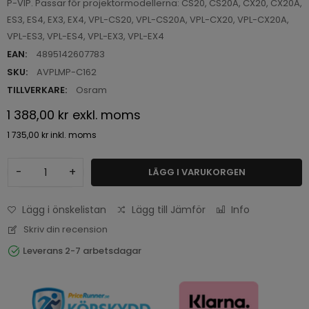
P-VIP. Passar för projektormodellerna: CS20, CS20A, CX20, CX20A,
ES3, ES4, EX3, EX4, VPL-CS20, VPL-CS20A, VPL-CX20, VPL-CX20A,
VPL-ES3, VPL-ES4, VPL-EX3, VPL-EX4
EAN:
4895142607783
SKU:
AVPLMP-C162
TILLVERKARE:
Osram
1 388,00 kr
exkl. moms
1 735,00 kr
inkl. moms
-
+
LÄGG I VARUKORGEN
Lägg i önskelistan
Lägg till Jämför
Info
Skriv din recension
Leverans 2-7 arbetsdagar