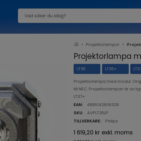
Projektorlampor
Proje
Projektorlampa m
LT35
LT35+
LT3
Projektorlampa med modul. Orig
till NEC. Projektorlampan är av ty
LT37+
EAN:
4895142606328
SKU:
AVPLT35LP
TILLVERKARE:
Philips
1 619,20 kr
exkl. moms