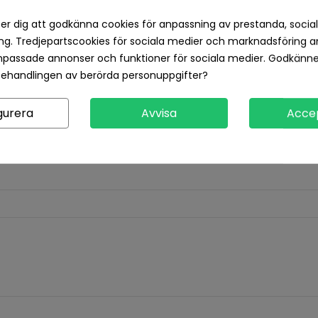
Returvillkor 14 dagars öp
er dig att godkänna cookies för anpassning av prestanda, socia
g. Tredjepartscookies för sociala medier och marknadsföring a
Produktdetaljer
Recensioner
npassade annonser och funktioner för sociala medier. Godkänn
behandlingen av berörda personuppgifter?
gurera
Avvisa
Acce