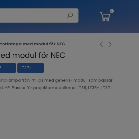
0
ktorlampa med modul för NEC
ed modul för NEC
7
LT37+
inallampa från Philips med generisk modul, som passar
p UHP. Passar för projektormodellerna: LT35, LT35+, LT37,