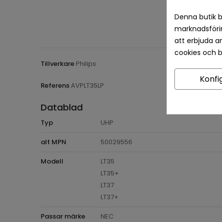
Denna butik b
marknadsförin
att erbjuda a
cookies och 
Tillverkare
Philips
Konfi
Referens
AVPLT35LP
Datablad
Typ
UHP
alt MPN
50029556
Modell
LT35
LT35+
LT37
LT37+
Passar märke
NEC