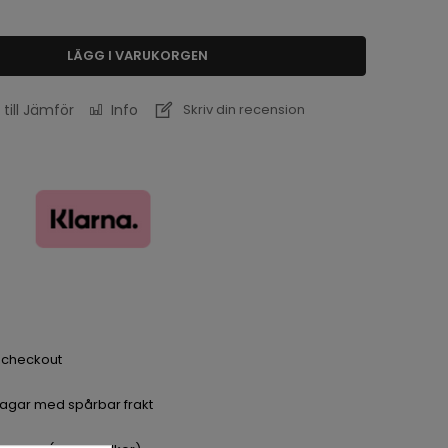
LÄGG I VARUKORGEN
 till Jämför
Info
Skriv din recension
a checkout
dagar med spårbar frakt