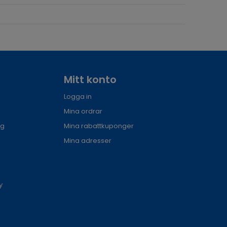
Mitt konto
Logga in
Mina ordrar
ng
Mina rabattkuponger
Mina adresser
y