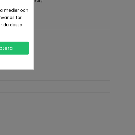
pet köp (se köpvillkor)
la medier och
nvänds för
er du dessa
ptera