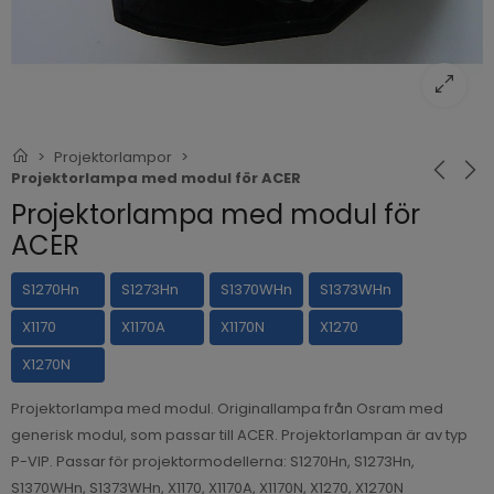
Projektorlampor
Projektorlampa med modul för ACER
Projektorlampa med modul för
ACER
S1270Hn
S1273Hn
S1370WHn
S1373WHn
X1170
X1170A
X1170N
X1270
X1270N
Projektorlampa med modul. Originallampa från Osram med
generisk modul, som passar till ACER. Projektorlampan är av typ
P-VIP. Passar för projektormodellerna: S1270Hn, S1273Hn,
S1370WHn, S1373WHn, X1170, X1170A, X1170N, X1270, X1270N