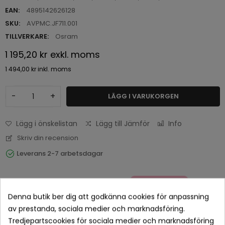
EAN:
4895142626128
SKU:
AVPMC.JF711.001
TILLVERKARE:
Osram
1 195,20 kr
exkl. moms
1 494,00 kr
inkl. moms
-
+
LÄGG I VARUKORGEN
Lägg i önskelistan
Lägg till Jämför
Info
Skriv din recension
Leverans 2-7 arbetsdagar
Denna butik ber dig att godkänna cookies för anpassning
av prestanda, sociala medier och marknadsföring.
Tredjepartscookies för sociala medier och marknadsföring