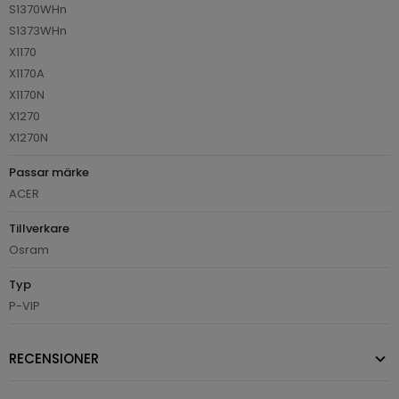
S1370WHn
S1373WHn
X1170
X1170A
X1170N
X1270
X1270N
Passar märke
ACER
Tillverkare
Osram
Typ
P-VIP
RECENSIONER