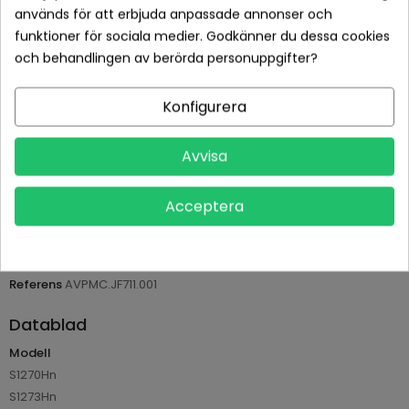
används för att erbjuda anpassade annonser och
funktioner för sociala medier. Godkänner du dessa cookies
och behandlingen av berörda personuppgifter?
Betala tryggt med Klarna checkout
Konfigurera
Leveranstid normalt 1-2 dagar med spårbar frakt
Returvillkor 14 dagars öppet köp (se köpvillkor)
Avvisa
PRODUKTDETALJER
Acceptera
Tillverkare
Osram
Referens
AVPMC.JF711.001
Datablad
Modell
S1270Hn
S1273Hn