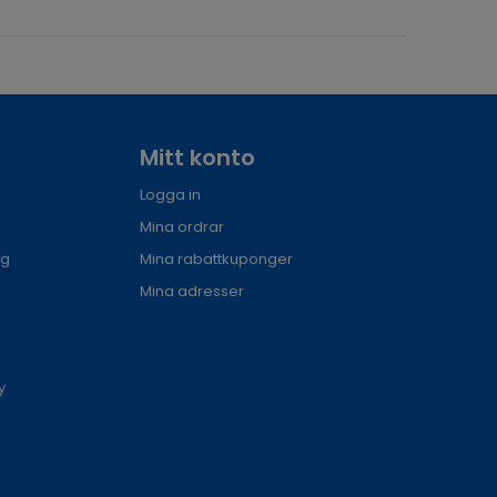
Mitt konto
Logga in
Mina ordrar
ng
Mina rabattkuponger
Mina adresser
y