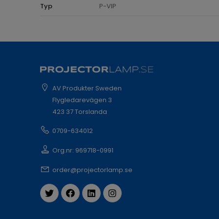
Typ
P-VIP
AV Produkter Sweden
Flygledarevägen 3
423 37 Torslanda
0709-634012
Org.nr: 969718-0991
order@projectorlamp.se