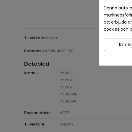
Denna butik b
marknadsförin
att erbjuda a
cookies och 
Tillverkare
Osram
Konfi
Referens
AVPMC.JG211.001
Datablad
Modell
P5207
P5207B
P5207i
P5307WB
P5307Wi
Passar märke
ACER
Tillverkare
Osram