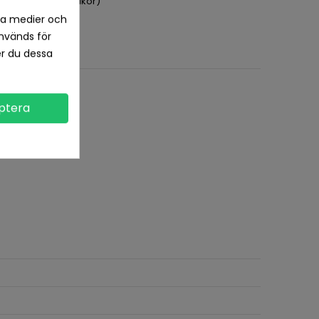
pet köp (se köpvillkor)
la medier och
nvänds för
er du dessa
ptera