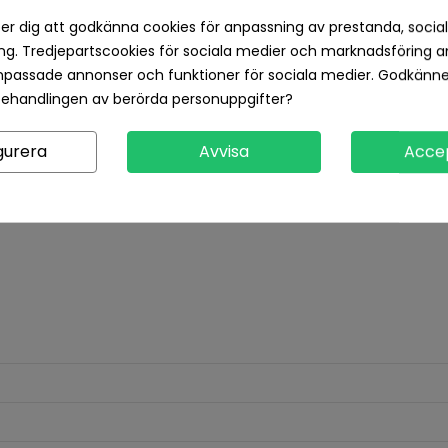
Returvillkor 14 dagars öp
er dig att godkänna cookies för anpassning av prestanda, socia
g. Tredjepartscookies för sociala medier och marknadsföring a
Produktdetaljer
Recensioner
npassade annonser och funktioner för sociala medier. Godkänn
behandlingen av berörda personuppgifter?
gurera
Avvisa
Acce