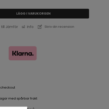
LÄGG I VARUKORGEN
 till Jämför
Info
Skriv din recension
a checkout
dagar med spårbar frakt