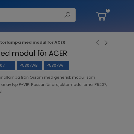
0
ktorlampa med modul för ACER
ed modul för ACER
07i
P5307WB
P5307Wi
ginallampa från Osram med generisk modul, som
 är av typ P-VIP. Passar för projektormodellerna: P5207,
Wi