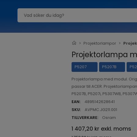
Projektorlampor
Proje
Projektorlampa m
P5207
P5207B
P52
Projektorlampa med modul. Ori
passar till ACER. Projektorlampan
P5207B, P5207i, P5307WB, P5307
EAN:
4895142628641
SKU:
AVPMC.JG211.001
TILLVERKARE:
Osram
1 407,20 kr
exkl. moms