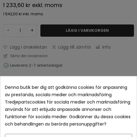
1 233,60 kr
exkl. moms
1 542,00 kr
inkl. moms
-
+
LÄGG I VARUKORGEN
Lägg i önskelistan
Lägg till Jämför
Info
Skriv din recension
Leverans 2-7 arbetsdagar
Denna butik ber dig att godkänna cookies för anpassning
av prestanda, sociala medier och marknadsföring.
Tredjepartscookies för sociala medier och marknadsföring
används för att erbjuda anpassade annonser och
funktioner för sociala medier. Godkänner du dessa cookies
och behandlingen av berörda personuppgifter?
Betala tryggt med Klarna checkout