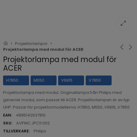
Projektorlampor
Projektorlampa med modul för ACER
Projektorlampa med modul för
ACER
H7850
M550
V6815
V7850
Projektorlampa med modul. Originallampa från Philips med
generisk modul, som passar till ACER. Projektorlampan är av typ
UHP. Passar för projektormodellerna: H7850, M550, V6815, V7850
EAN:
4895142637810
SKU:
AVPMC.JPC11.002
TILLVERKARE:
Philips