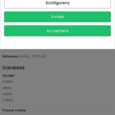
Konfigurera
Leveranstid normalt 1-2 dagar med spårbar frakt
Avvisa
Returvillkor 14 dagars öppet köp (se köpvillkor)
Acceptera
PRODUKTDETALJER
Tillverkare
Philips
Referens
AVPMC.JPC11.002
Datablad
Modell
H7850
M550
V6815
V7850
Passar märke