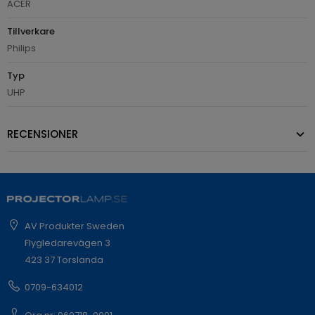
ACER
Tillverkare
Philips
Typ
UHP
RECENSIONER
AV Produkter Sweden
Flygledarevägen 3
423 37 Torslanda
0709-634012