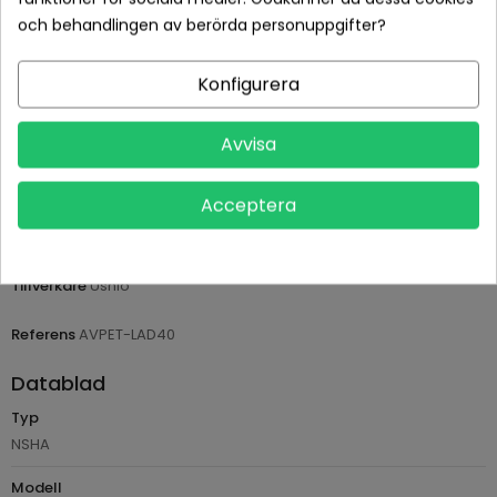
och behandlingen av berörda personuppgifter?
Betala tryggt med Klarna checkout
Konfigurera
Leveranstid normalt 1-2 dagar med spårbar frakt
Avvisa
Returvillkor 14 dagars öppet köp (se köpvillkor)
Acceptera
PRODUKTDETALJER
Tillverkare
Ushio
Referens
AVPET-LAD40
Datablad
Typ
NSHA
Modell