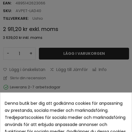
EAN:
4895142623066
SKU:
AVPET-LAD40
TILLVERKARE:
Ushio
2 911,20 kr
exkl. moms
3 639,00 kr
inkl. moms
-
+
LÄGG I VARUKORGEN
Lägg i önskelistan
Lägg till Jämför
Info
Skriv din recension
Leverans 2-7 arbetsdagar
Denna butik ber dig att godkänna cookies för anpassning
av prestanda, sociala medier och marknadsföring.
Tredjepartscookies för sociala medier och marknadsföring
används för att erbjuda anpassade annonser och
funktioner för sociala medier. Godkänner du dessa cookies