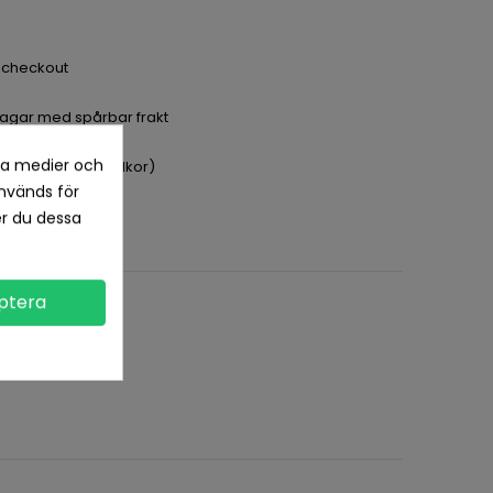
a checkout
dagar med spårbar frakt
la medier och
pet köp (se köpvillkor)
nvänds för
er du dessa
ptera