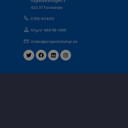
Flygledarevägen 3
423 37 Torslanda
0709-634012
Org.nr: 969718-0991
order@projectorlamp.se