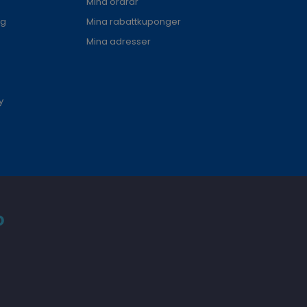
Mina ordrar
ng
Mina rabattkuponger
Mina adresser
y