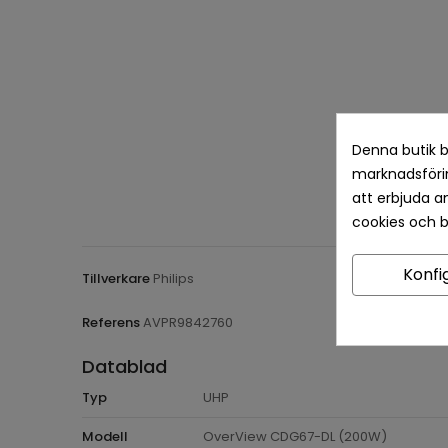
Denna butik b
marknadsförin
att erbjuda a
cookies och 
Konfi
Tillverkare
Philips
Referens
AVPR9842760
Datablad
Typ
UHP
Modell
OverView CDG67-DL (200W)