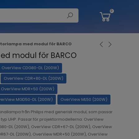
0
ktorlampa med modul för BARCO
med modul för BARCO
OverView CDG80-DL (200W)
OverView CDR+80-DL (200W)
OverView MDR+50 (200W)
erView MGD50-DL (200W)
OverView ML50 (200W)
inallampa från Philips med generisk modul, som passar
v typ UHP. Passar för projektormodellerna: OverView
80-DL (200W), OverView CDR+67-DL (200W), OverView
DR67-DL (200W), OverView MDR+50 (200W), OverView