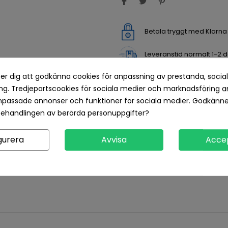
Betala tryggt med Klarn
Leveranstid normalt 1-2 
er dig att godkänna cookies för anpassning av prestanda, socia
Returvillkor 14 dagars öp
g. Tredjepartscookies för sociala medier och marknadsföring a
npassade annonser och funktioner för sociala medier. Godkänn
Produktdetaljer
Recensioner
behandlingen av berörda personuppgifter?
gurera
Avvisa
Acce