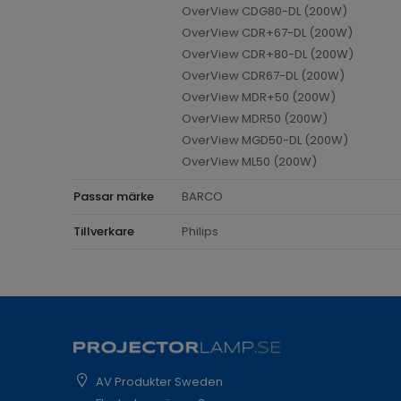
OverView CDG80-DL (200W)
OverView CDR+67-DL (200W)
OverView CDR+80-DL (200W)
OverView CDR67-DL (200W)
OverView MDR+50 (200W)
OverView MDR50 (200W)
OverView MGD50-DL (200W)
OverView ML50 (200W)
Passar märke
BARCO
Tillverkare
Philips
AV Produkter Sweden