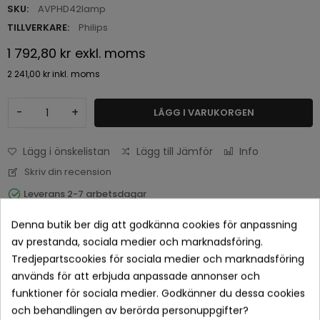
SKU:
AVPHD42lamp
TILLVERKARE:
Philips
1 792,80 kr
exkl. moms
2 241,00 kr
inkl. moms
-
+
LÄGG I VARUKORGEN
Lägg i önskelistan
Lägg till Jämför
Info
Skriv din recension
Leverans 2-7 arbetsdagar
Denna butik ber dig att godkänna cookies för anpassning
av prestanda, sociala medier och marknadsföring.
Tredjepartscookies för sociala medier och marknadsföring
används för att erbjuda anpassade annonser och
funktioner för sociala medier. Godkänner du dessa cookies
och behandlingen av berörda personuppgifter?