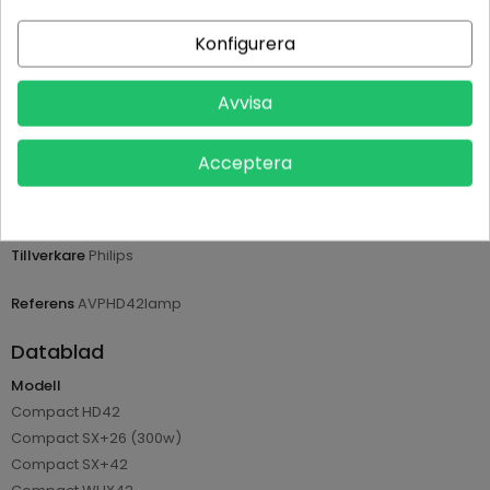
Betala tryggt med Klarna checkout
Konfigurera
Leveranstid normalt 1-2 dagar med spårbar frakt
Avvisa
Returvillkor 14 dagars öppet köp (se köpvillkor)
Acceptera
PRODUKTDETALJER
Tillverkare
Philips
Referens
AVPHD42lamp
Datablad
Modell
Compact HD42
Compact SX+26 (300w)
Compact SX+42