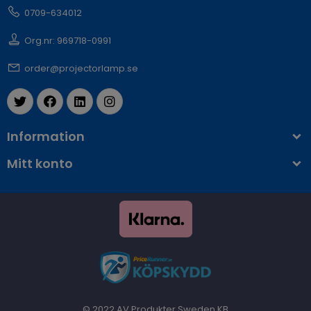
0709-634012
Org.nr: 969718-0991
order@projectorlamp.se
Information
Mitt konto
© 2022 AV Produkter Sweden KB