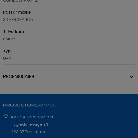
Compact WUX42
Passar märke
3D PERCEPTION
Tillverkare
Philips
Typ
UHP
RECENSIONER
AV Produkter Sweden
Flygledarevägen 3
423 37 Torslanda