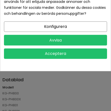
används för att erbjuda anpassade annonser och
funktioner för sociala medier. Godkänner du dessa cookies
Betala tryggt med Klarna checkout
och behandlingen av berörda personuppgifter?
Leveranstid normalt 1-2 dagar med spårbar frakt
Konfigurera
Returvillkor 14 dagars öppet köp (se köpvillkor)
Avvisa
PRODUKTDETALJER
Acceptera
Tillverkare
Osram
Referens
AVPKG-LA001
Datablad
Modell
KG-PH800
KG-PH800X
KG-PH801