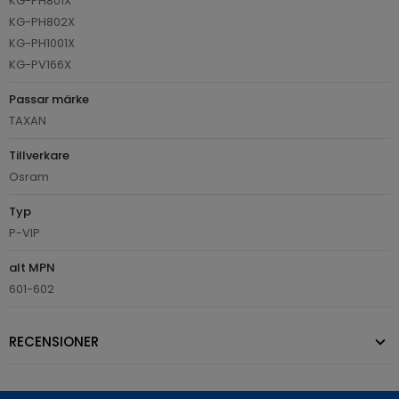
KG-PH801X
KG-PH802X
KG-PH1001X
KG-PV166X
Passar märke
TAXAN
Tillverkare
Osram
Typ
P-VIP
alt MPN
601-602
RECENSIONER