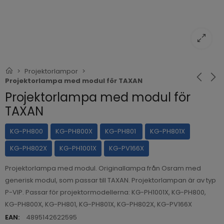
Projektorlampor
Projektorlampa med modul för TAXAN
Projektorlampa med modul för
TAXAN
KG-PH800
KG-PH800X
KG-PH801
KG-PH801X
KG-PH802X
KG-PH1001X
KG-PV166X
Projektorlampa med modul. Originallampa från Osram med
generisk modul, som passar till TAXAN. Projektorlampan är av typ
P-VIP. Passar för projektormodellerna: KG-PH1001X, KG-PH800,
KG-PH800X, KG-PH801, KG-PH801X, KG-PH802X, KG-PV166X
EAN:
4895142622595