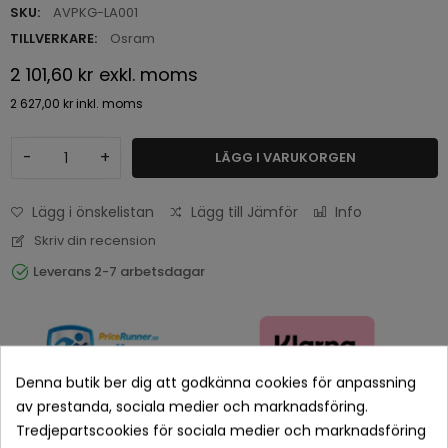
SKU:
AVPKG-LA001
TILLVERKARE:
Osram
2 101,60 kr
exkl. moms
2 627,00 kr
inkl. moms
-
+
LÄGG I VARUKORGEN
Lägg i önskelistan
Lägg till Jämför
Info
Skriv din recension
Leverans 2-7 arbetsdagar
Denna butik ber dig att godkänna cookies för anpassning
av prestanda, sociala medier och marknadsföring.
Tredjepartscookies för sociala medier och marknadsföring